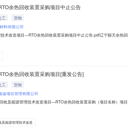
RTO余热回收装置采购项目中止公告
化工
货物
材料有限公司
技术改造项目—RTO余热回收装置采购项目中止公告.pdf辽宁丽天余热
一、内容：投标人资格要求有变更，重新发布公告延期开标：2025-04-080
高新技术产业开发区精细化工园区西九路联系人：朱经理电话：0429-29
TO余热回收装置采购项目[重发公告]
化工
货物
瑞迪项目管理有限公司
回收及能源管理技术改造项目—RTO余热回收装置采购（项目名称）项
目名称：辽宁丽天余热回收及能源管理技术改造项目—RTO余热回收装置采
应商负责提供余热蒸汽发生器本体及一次侧仪表、软水箱、给水泵组、省煤
收及能源管理技术改造