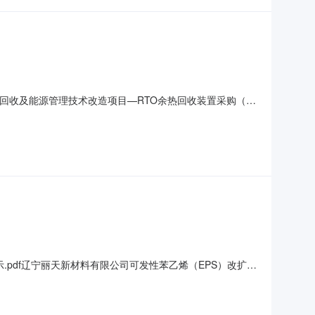
回收及能源管理技术改造项目—RTO余热回收装置采购（项
目名称：辽宁丽天余热回收及能源管理技术改造项目—RTO
应商负责提供余热蒸汽发生器本体及一次侧仪表、软水箱、给水
.pdf辽宁丽天新材料有限公司可发性苯乙烯（EPS）改扩建
1]辽宁丽天新材料有限公司可发性苯乙烯（EPS）改扩建为
监督部门本招标项目的监督部门为/。四、联系