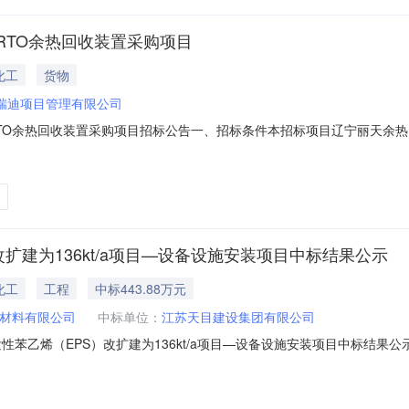
RTO余热回收装置采购项目
化工
货物
瑞迪项目管理有限公司
TO余热回收装置采购项目招标公告一、招标条件本招标项目辽宁丽天余热
具备招标条件，现对该项目进行公开招标。二、项目概况与招标范围1.项
5天3.交货地点：辽宁丽天新材料有限公司厂区内4.招标范围：（1）供
扩建为136kt/a项目—设备设施安装项目中标结果公示
化工
工程
中标443.88万元
材料有限公司
中标单位：
江苏天目建设集团有限公司
苯乙烯（EPS）改扩建为136kt/a项目—设备设施安装项目中标结果公示
（招标编号：LNKRD2024GZ0806）一、中标人信息：标段(包)[00
苏天目建设集团有限公司中标价格：443.884794万元二、其他：/三、