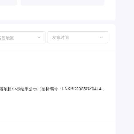
省份地区
中标结果公示（招标编号：LNKRD2025GZ0414）
有限公司中标价格：149.754617万元二、其他：/三、监
高新技术产业开发区精细化工园区西九路联系人：朱经理电