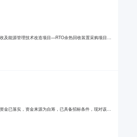
回收及能源管理技术改造项目—RTO余热回收装置采购项目中
9:00:00二、监督部门本招标项目的监督部门为/。三、联系方
26002电子邮件：/招标代理机构：辽宁柯瑞迪项目
目资金已落实，资金来源为自筹，已具备招标条件，现对该项
购项目2.交货期：合同签订后45天3.交货地点：辽宁丽天
器循环水泵组、蒸汽发生器1次侧本地仪表、阀门（如蒸汽发