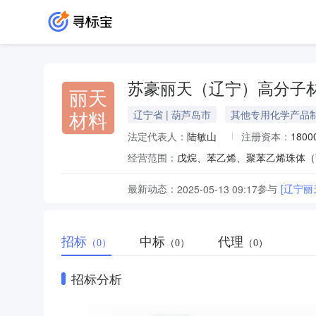
苏豪丽天（辽宁）高分子
丽天
材料
辽宁省 | 葫芦岛市
其他专用化学产品
法定代表人：
陆敏山
注册资本：
180
经营范围：
戊烷、苯乙烯、聚苯乙烯珠体（
最新动态：
参与
[辽宁
2025-05-13 09:17
招标
中标
代理
（0）
（0）
（0）
招标分析