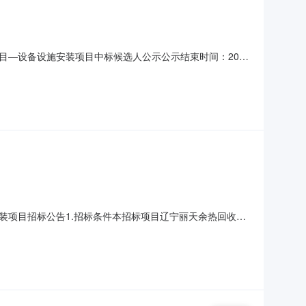
—设备设施安装项目中标候选人公示公示结束时间：2025
人基本情况中标候选人第1名：江苏天目建设集团有限公司，投
：149.059066万元，质量：合格，工期/交货期/服务
装项目招标公告1.招标条件本招标项目辽宁丽天余热回收及
进行公开招标。2.项目概况与招标范围2.1项目名称：辽宁
围：⑴、苯乙烯罐区在循环管线上增加两台换热器；⑵、从空