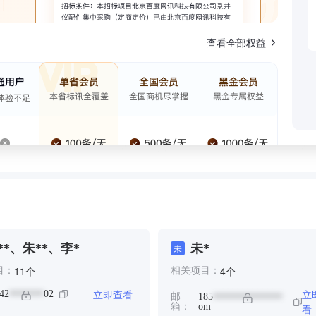
查看全部权益
**、朱**、李*
未*
未
个
个
11
4
目：
相关项目：
立即查看
立
42
02
*******
邮
185
**************
箱：
om
看