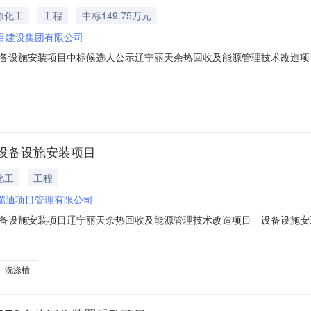
源化工
工程
中标149.75万元
目建设集团有限公司
备设施安装项目中标候选人公示辽宁丽天余热回收及能源管理技术改造项目
辽宁丽天余热回收及能源管理技术改造项目—设备设施安装项目:1、中标候选
期/交货期/服务期：35天；中标候选人第2名：沃达建设集团有限公司，投标报价
设备设施安装项目
化工
工程
瑞迪项目管理有限公司
备设施安装项目辽宁丽天余热回收及能源管理技术改造项目—设备设施安
目名称）项目资金已落实，资金来源为自筹，已具备招标条件，现对该项目
施安装项目2.2施工地点：辽宁丽天新材料有限公司厂区内。2.3招标范
洗涤槽