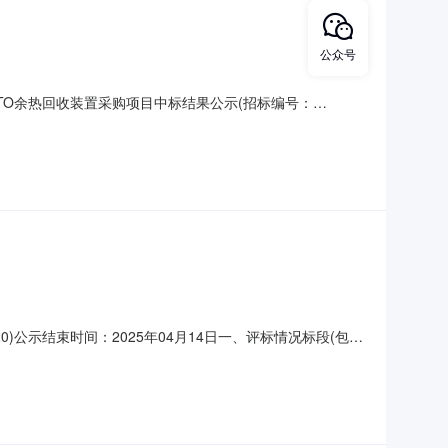
公众号
TO余热回收装置采购项目中标结果公示(招标编号：
收装置采购项目：中标人：江苏中研宜普科技有限公司中标价格：
天新材料有限公司地址：萌芦岛高新技术产业开发区精细化工
)公示结束时间：2025年04月14日一、评标情况标段(包)
苏中研宜普科技有限公司，投标报价：93.980000万
元，质量：合格，工期/交货期/服务期：45天：中