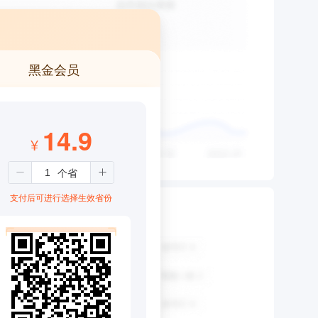
黑金会员
14.9
¥
支付后可进行选择生效省份