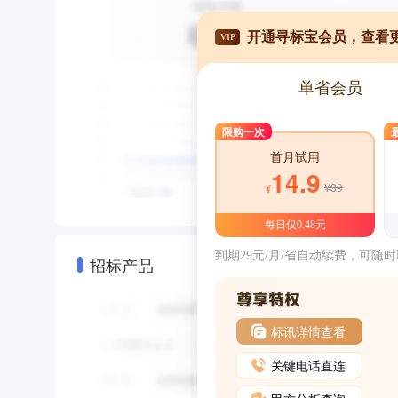
开通寻标宝会员，查看
VIP
单省会员
限购一次
首月试用
14.9
¥39
¥
每日仅0.48元
到期29元/月/省自动续费，可随
招标产品
标讯详情查看
关键电话直连