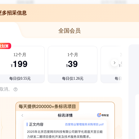
更多招采信息
全国会员
最划算
12个月
1个月
3个月
199
39
99
¥
¥
¥
每日仅0.55元
每日仅1.26元
每日仅1.08元
时取消。