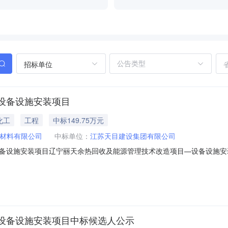
招标单位
设备设施安装项目
化工
工程
中标149.75万元
材料有限公司
中标单位：
江苏天目建设集团有限公司
设施安装项目辽宁丽天余热回收及能源管理技术改造项目—设备设施安装项目
热回收及能源管理技术改造项目—设备设施安装项目:中标人：江苏天目建设集团
有限公司。四、联系方式招标人：辽宁丽天新材料有限公司地址：葫芦岛
设备设施安装项目中标候选人公示