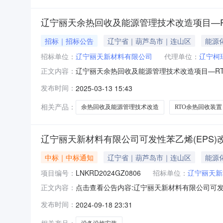
辽宁丽天余热回收及能源管理技术改造项目—
招标｜招标公告
辽宁省｜葫芦岛市｜连山区
能源
招标单位：
辽宁丽天新材料有限公司
代理单位：
辽宁柯
辽宁丽天余热回收及能源管理技术改造项目—R
正文内容：
目名称）项目资金已落实，资金来源为自筹，已
发布时间：
2025-03-13 15:43
余热回收装置采购项目2.交货期：合同签订后4
泵组、省煤器循环水泵组、蒸汽
相关产品：
余热回收及能源管理技术改造
RTO余热回收装置
辽宁丽天新材料有限公司可发性苯乙烯(EPS)改
中标｜中标通知
辽宁省｜葫芦岛市｜连山区
能源
项目编号：
LNKRD2024GZ0806
招标单位：
辽宁丽天新
点击查看公告内容:辽宁丽天新材料有限公司可发性
正文内容：
为136kt/a项目—设备设施安装项目中标结果公示
发布时间：
2024-09-18 23:31
136kt/a项目—设备设施安装项目:中标人：江