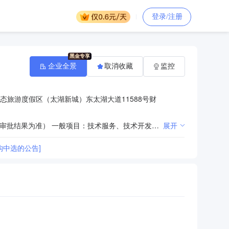
登录/注册
企业全景
取消收藏
监控
态旅游度假区（太湖新城）东太湖大道11588号财
许可项目：室内环境检测（依法须经批准的项目，经相关部门批准后方可开展经营活动，具体经营项目以审批结果为准） 一般项目：技术服务、技术开发、技术咨询、技术交流、技术转让、技术推广；室内空气污染治理；环保咨询服务；环境保护监测；环境应急治理服务；大气环境污染防治服务；水环境污染防治服务；大气污染治理；专业保洁、清洗、消毒服务；化工产品销售（不含许可类化工产品）；固体废物治理；园林绿化工程施工；土壤环境污染防治服务；生态保护区管理服务；自然生态系统保护管理；环境保护专用设备销售；以自有资金从事投资活动；日用化学产品销售（除依法须经批准的项目外，凭营业执照依法自主开展经营活动）
展开
构中选的公告]