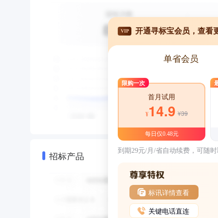
开通寻标宝会员，查看
VIP
单省会员
限购一次
首月试用
14.9
¥39
¥
每日仅0.48元
到期29元/月/省自动续费，可随
招标产品
标讯详情查看
关键电话直连