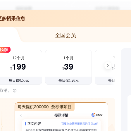
更多招采信息
全国会员
最划算
12个月
1个月
3个月
199
39
99
¥
¥
¥
每日仅0.55元
每日仅1.26元
每日仅1.08元
时取消。