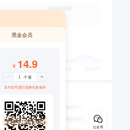
黑金会员
14.9
¥
支付后可进行选择生效省份
公众号