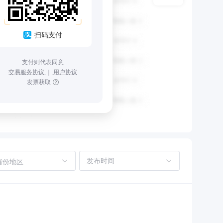
扫码支付
支付则代表同意
交易服务协议
｜
用户协议
发票获取
省份地区