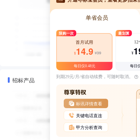
单省会员
限购一次
最划算
1
首月试用
1
14.9
¥39
¥
¥
每日仅0.48元
每日仅
到期29元/月/省自动续费，可随时取消。
招标产品
标讯详情查看
关键电话直连
甲方分析查询