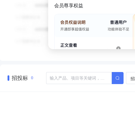
会员尊享权益
招投标
招
0