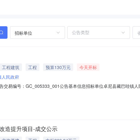
招标单位
工程建筑
工程
预算130万元
今天开标
镇人民政府
交易编号：GC_005333_001公告基本信息招标单位卓尼县藏巴哇
称标包编号招标类别最高限价1卓尼县现代化中藏药材交易市场建设项目00100
、《甘肃省招标投标条例》、《必须招标的工程项目规定》（国家发展和
施改造提升项目-成交公示