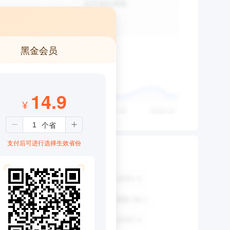
黑金会员
14.9
¥
支付后可进行选择生效省份