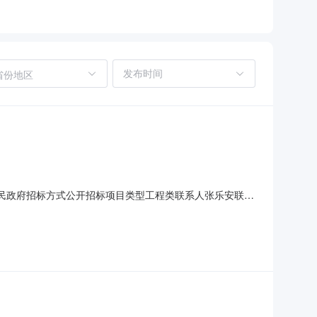
省份地区
镇人民政府招标方式公开招标项目类型工程类联系人张乐安联系
1施工1300000.00（元）公告内容卓尼县现代化中藏药材
改革委员会令第16号）及《甘肃省人民政府办公厅转发省公