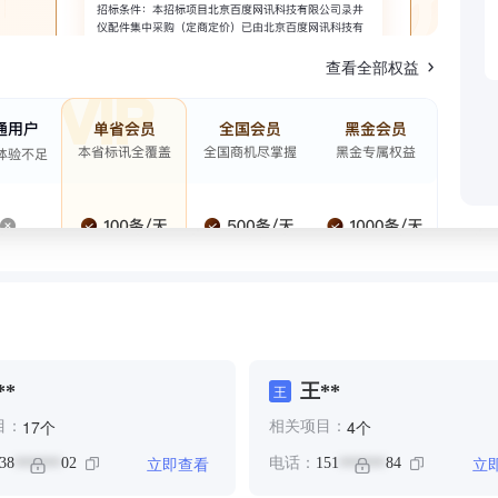
查看全部权益
**
王**
王
个
个
17
4
目：
相关项目：
立即查看
立
38
02
电话：
151
84
******
******