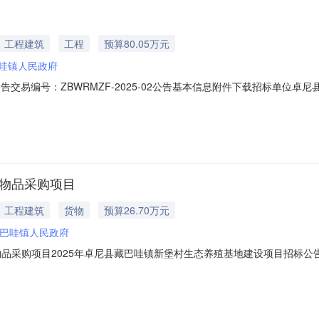
工程建筑
工程
预算80.05万元
哇镇人民政府
告交易编号：ZBWRMZF-2025-02公告基本信息附件下载招标单位
息序号标包名称标包编号招标类别最高限价1卓尼县藏巴哇镇安全隐患点治理建设项
F-2025-02一、招标条件卓尼县藏巴哇镇安全隐患点治理建设项目，已由
传物品采购项目
工程建筑
货物
预算26.70万元
巴哇镇人民政府
品采购项目2025年卓尼县藏巴哇镇新堡村生态养殖基地建设项目招标公告交易
型工程类联系人王建林联系电话13893949158招标标包信息序号标包
00.00（元）公告内容2025年卓尼县藏巴哇镇新堡村生态养殖基地建设