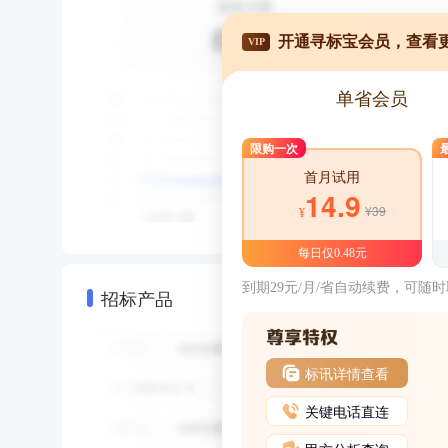
开通寻标宝会员，查看
VIP
单省会员
限购一次
首月试用
14.9
¥39
¥
每日仅0.48元
到期29元/月/省自动续费，可随
招标产品
标讯详情查看
关键电话直连