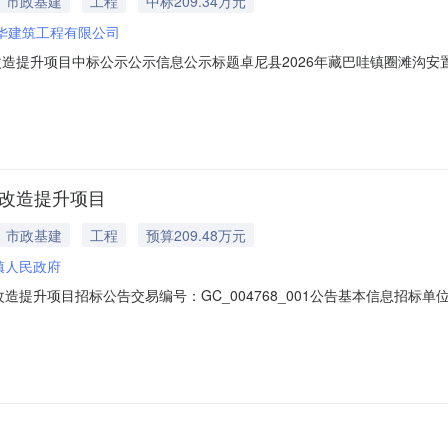
市政基建
工程
中标209.34万元
华建筑工程有限公司
改造提升项目中标公示公示信息公示标题卓尼县2026年藏巴哇镇圈滩沟
间2026-07-0509:10:00联系人王建林联系电话13893949158公示
置点基础设施改造提升项目，通过甘肃省阳光招标采购平台（甘南州）发布
施改造提升项目
市政基建
工程
预算209.48万元
镇人民政府
改造提升项目招标公告交易编号：GC_004768_001公告基本信息招
标包信息序号标包名称标包编号招标类别最高限价1卓尼县2026年藏巴哇镇圈滩
26年藏巴哇镇圈滩沟安置点基础设施改造提升项目根据《招标投标法》、《甘