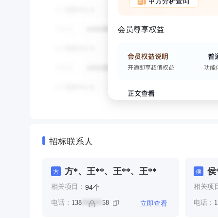
甲方分析查询
会员尊享权益
招标联系人
方*、王**、王**、王**
侯
方
侯
个
94
相关项目：
相关项
立即查看
电话：
138
58
电话：
1
******