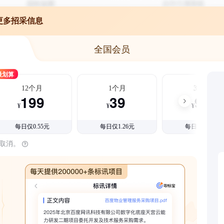
更多招采信息
全国会员
最划算
12个月
1个月
3个月
199
39
99
¥
¥
¥
每日仅0.55元
每日仅1.26元
每日仅1.08元
时取消。