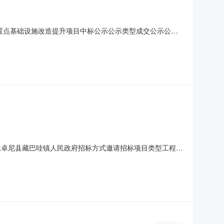
安置点基础设施改造提升项目中标公示公示类型成交公示公示
内容卓尼县2026年藏巴哇镇圈滩沟安置点基础设施改造提升项目成交公示
邀请招标公告，已结束投标单位竞价环节并已确
标单位卓尼县藏巴哇镇人民政府招标方式邀请招标项目类型工程类
沟安置点基础设施改造提升项目001001施工
肃省招标投标条例》《必须招标的工程项目规定》（国家发展和