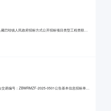
卓尼县藏巴哇镇人民政府招标方式公开招标项目类型工程类联系
目001001施工800500.00（元）公告内容卓尼县藏巴
卓尼县水务局卓水务字（2025）171号文件批准建
编号：ZBWRMZF-2025-0501公告基本信息招标单位
名称标包编号招标类别最高限价12025年卓尼县藏巴哇镇新堡
项目招标公告根据《招标投标法》、《甘肃省招标投标条例》