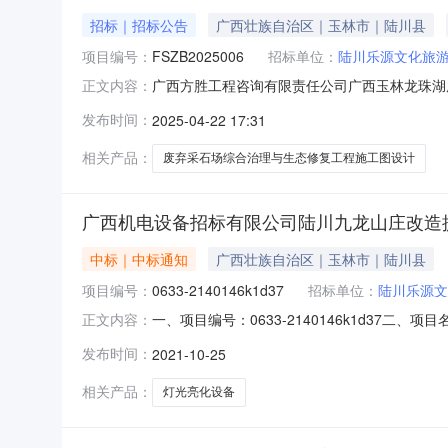
招标｜招标公告
广西壮族自治区｜玉林市｜陆川县
项目编号：
FSZB2025006
招标单位：
陆川乐源文化旅
广西方胜工程咨询有限责任公司广西玉林龙珠湖废
正文内容：
龙珠湖废弃采石场综合治理与生态修复工程施工图设计（局
发布时间：
2025-04-22 17:31
件，并于2025年4月27日15时30分（北京
相关产品：
废弃采石场综合治理与生态修复工程施工图设计
广西机电设备招标有限公司陆川九龙山庄改造
中标｜中标通知
广西壮族自治区｜玉林市｜陆川县
项目编号：
0633-2140146k1d37
招标单位：
陆川乐源文
一、项目编号：0633-2140146k1d3
正文内容：
址：浙江省丽水市莲都区城北街368号绿谷信息产
发布时间：
2021-10-25
积100亩。新建客房、宴会厅温泉景观区、客房、
相关产品：
灯光亮化设备