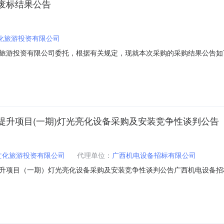
废标结果公告
化旅游投资有限公司
旅游投资有限公司委托，根据有关规定，现就本次采购的采购结果公告如
l)j2021007二、采购项目简要说明：项目规划面积100亩。新建客房
日期：公告媒体：广西壮族自治区招标投标公共服务平台（http://zbtb.g
提升项目(一期)灯光亮化设备采购及安装竞争性谈判公告
文化旅游投资有限公司
代理单位：
广西机电设备招标有限公司
升项目（一期）灯光亮化设备采购及安装竞争性谈判公告广西机电设备招
龙山庄改造提升项目（一期）灯光亮化设备采购及安装项目的潜在供应商
时间）前提交响应文件。一、项目基本情况1.项目编号：0633-2140146