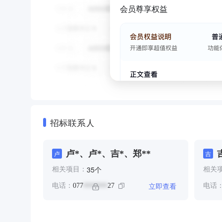
会员尊享权益
招标联系人
卢*、卢*、吉*、郑**
卢
吉
个
35
相关项目：
相关
立即查看
电话：
077
27
电话
*******