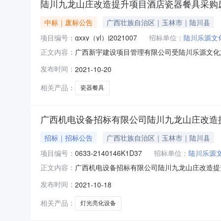
陆川九龙山庄改造提升项目酒店瓷器餐具采购
中标｜废标公告
广西壮族自治区｜玉林市｜陆川县
项目编号：
gxxy（yl）j2021007
招标单位：
陆川乐源文
广西新宇建设项目管理有限公司受陆川乐源文化
正文内容：
造提升项目酒店瓷器餐具采购项目编号：gxxy(y
发布时间：
2021-10-20
平方米，园区景观约4.6万平方米。三、公告媒体及公告
相关产品：
瓷器餐具
广西机电设备招标有限公司陆川九龙山庄改造
招标｜招标公告
广西壮族自治区｜玉林市｜陆川县
项目编号：
0633-2140146K1D37
招标单位：
陆川乐源
广西机电设备招标有限公司陆川九龙山庄改造提
正文内容：
备采购及安装竞争性谈判公告？项目概况陆川九
发布时间：
2021-10-18
文件，并于2021年10月22日09点30分（北京
化设备采购及安装
相关产品：
灯光亮化设备