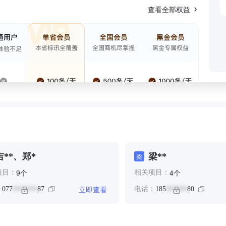
查看全部权益
吉**、郑*
梁**
梁
个
个
9
4
项目：
相关项目：
立即查看
：
077
87
电话：
185
80
*******
******