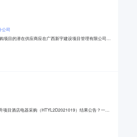
分公司
购项目的潜在供应商应在广西新宇建设项目管理有限公司玉
本情况1.项目编号：GXXY(YL)J20210072.项目名
况：项目规划面积100亩。新建客房、宴会厅温泉景观区、客
目酒店电器采购（HTYL2D2021019）结果公告？一、
林市旺圣顺电器有限公司成交人地址：玉林市双拥路东盛华府商
息1.项目概况：项目规划面积100亩。新建客房、宴会厅温