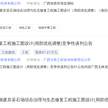
游投资有限公司
中标单位：
广西地质环境监测站
弃采石场综合治理与生态修复工程施工图设计（局部优化调整）（项目编号：
态修复工程施工图设计（局部优化调整）（项目编号：FSZB2025006）
修复工程施工图设计（局部优化调整）三、成交信息供应商名称：广西壮
支挡工程
绿化工程
场地平整工程
复工程施工图设计(局部优化调整)竞争性谈判公告
工程建筑
工程
预算67.21万元
游投资有限公司
代理单位：
广西方胜工程咨询有限责任公司
工程施工图设计（局部优化调整）竞争性谈判公告01公告内容广西玉林
2025006）项目所在地区：广西壮族自治区一、招标条件本广西玉林龙
目资金来源为自筹资金67.21万元，招标人为陆川乐源文化旅游投资有
弃采石场综合治理与生态修复工程施工图设计(局部优化调整)