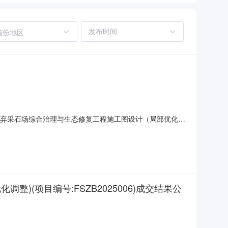
省份地区
废弃采石场综合治理与生态修复工程施工图设计（局部优化调
理与生态修复工程施工图设计（局部优化调整）：中标人：广西壮
优化调整）（项目编号：FSZB2025006）成交结果公
(项目编号:FSZB2025006)成交结果公