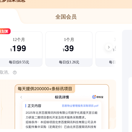
全国会员
最划算
12个月
1个月
3个月
199
39
99
¥
¥
¥
每日仅0.55元
每日仅1.26元
每日仅1.08元
时取消。