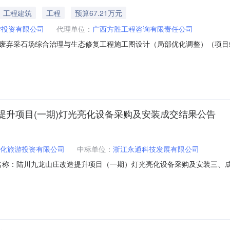
工程建筑
工程
预算67.21万元
游投资有限公司
代理单位：
广西方胜工程咨询有限责任公司
弃采石场综合治理与生态修复工程施工图设计（局部优化调整）（项目编号：
部优化调整）项目的潜在供应商应在“玉林市阳光采购服务平台（https://yl
时间）前提交响应文件。一、项目基本情况项目编号：FSZB2025006项目
提升项目(一期)灯光亮化设备采购及安装成交结果公告
化旅游投资有限公司
中标单位：
浙江永通科技发展有限公司
7二、项目名称：陆川九龙山庄改造提升项目（一期）灯光亮化设备采购及安装
业园绿谷1号楼803、804室成交金额：人民币壹佰玖拾贰万捌仟元整（￥1
特色商业街等，新建建筑面积2.6万平方米，园区景观约4.6万平方米，其中