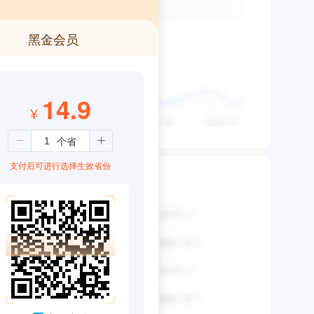
黑金会员
14.9
¥
支付后可进行选择生效省份