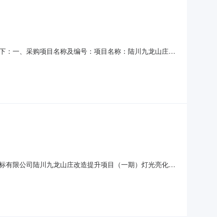
下：一、采购项目名称及编号：项目名称：陆川九龙山庄改
、宴会厅温泉景观区、客房、特色商业街等，新建建筑面积2.6万
xi.gov.cn:9000/）、广西玉林市人民政府
标有限公司陆川九龙山庄改造提升项目（一期）灯光亮化设
应在广西机电设备招标有限公司玉林分公司获取竞争性谈判
K1D372.项目名称：陆川九龙山庄改造提升项目（一期）灯光亮