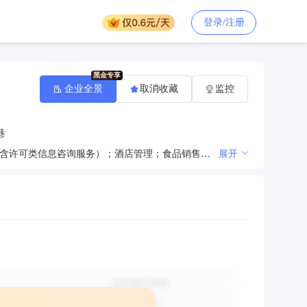
登录/注册
企业全景
取消收藏
监控
巷
一般项目：以自有资金从事投资活动；企业管理；税务服务；旅游开发项目策划咨询；信息咨询服务（不含许可类信息咨询服务）；酒店管理；食品销售（仅销售预包装食品）；市场营销策划；非居住房地产租赁；停车场服务；租赁服务（不含许可类租赁服务）；农副产品销售；票务代理服务；体验式拓展活动及策划；组织文化艺术交流活动；健身休闲活动；业务培训（不含教育培训、职业技能培训等需取得许可的培训）；信息技术咨询服务；建筑材料销售；建筑装饰材料销售；水泥制品销售；金属矿石销售；建筑用石加工；人工造林；森林改培；土石方工程施工；园林绿化工程施工；土地整治服务；林业产品销售；木材加工；木材收购；木材销售；森林经营和管护；树木种植经营；林业专业及辅助性活动；林产品采集；太阳能发电技术服务；光伏设备及元器件销售；光伏设备及元器件制造；光伏发电设备租赁；集中式快速充电站；电动汽车充电基础设施运营；充电桩销售；机动车充电销售；新能源汽车换电设施销售；新能源汽车电附件销售；输配电及控制设备制造；电气设备销售；智能输配电及控制设备销售；互联网设备销售；数字视频监控系统销售；电子产品销售；物联网设备销售；机械设备销售；电器辅件销售；电子专用设备销售（除依法须经批准的项目外，凭营业执照依法自主开展经营活动）许可项目：非煤矿山矿产资源开采；发电业务、输电业务、供（配）电业务（依法须经批准的项目，经相关部门批准后方可开展经营活动，具体经营项目以相关部门批准文件或许可证件为准）
展开