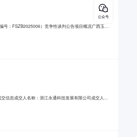
公众号
FSZB2025006）竞争性谈判公告项目概况广西玉林
ygcg.bbwcq.com/#/index）”获取竞争性谈判文
名称：广西玉林龙珠湖废弃采石场综合治理与
三、成交信息成交人名称：浙江永通科技发展有限公司成交人地
928000.00）四、主要标的信息1.项目概况：项目规划面
一期工程总建筑面积30655.95平方米。2.成交内