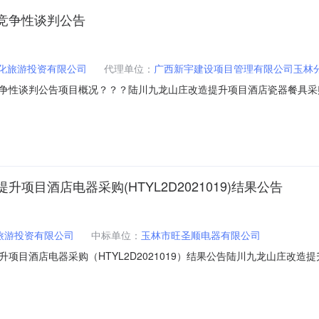
竞争性谈判公告
化旅游投资有限公司
代理单位：
广西新宇建设项目管理有限公司玉林
争性谈判公告项目概况？？？陆川九龙山庄改造提升项目酒店瓷器餐具采
，并于2021年10月13日9点30分（北京时间）前提交响应文件。一、项目基
.采购方式：竞争性谈判。4.采购预算金额：431943.00元5.项目概
目酒店电器采购(HTYL2D2021019)结果公告
旅游投资有限公司
中标单位：
玉林市旺圣顺电器有限公司
目酒店电器采购（HTYL2D2021019）结果公告陆川九龙山庄改造提升项
名称：陆川九龙山庄改造提升项目酒店电器采购三、成交信息成交人名称：玉
壹佰贰拾柒万捌仟零叁拾肆元叁角整（￥1278034.30）四、主要标的信