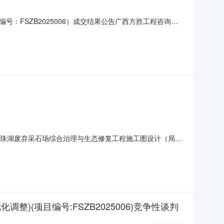
FSZB2025006）成交结果公告广西方胜工程咨询有
成交结果公告一、项目编号：FSZB2025006二、项目名
族自治区地质环境监测站供应商地址：南宁市青秀区中新路
龙珠湖废弃采石场综合治理与生态修复工程施工图设计（局部
珠湖废弃采石场综合治理与生态修复工程施工图设计（局部优
限公司。本项目已具备招标条件，现招标方式为其它方式。二、
(项目编号:FSZB2025006)竞争性谈判