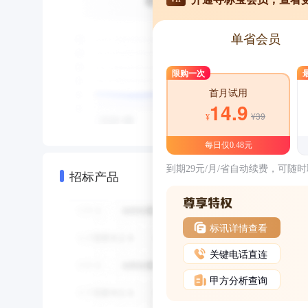
单省会员
限购一次
首月试用
14.9
¥39
¥
每日仅0.48元
到期29元/月/省自动续费，可随
招标产品
标讯详情查看
关键电话直连
甲方分析查询