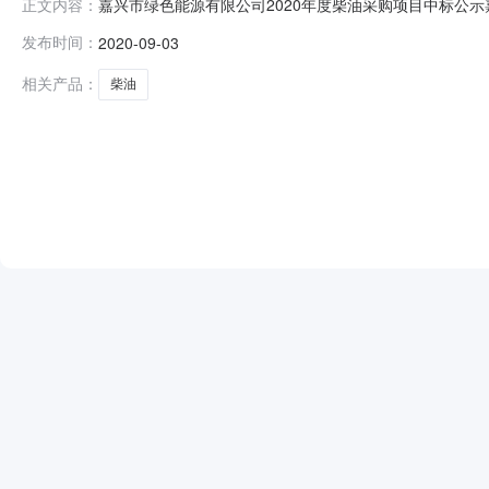
嘉兴市绿色能源有限公司2020年度柴油采购项目中标公示
正文内容：
编号：JXLSNY2020-3-03招标采购单位：嘉兴
发布时间：
2020-09-03
源有限公司、平湖广陈镇企茂燃料有限公司、浙江自贸区鑫
优惠800元/吨3
相关产品：
柴油