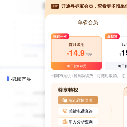
开通寻标宝会员，查看更多招采
VIP
单省会员
限购一次
最划算
1
首月试用
1
14.9
¥39
¥
¥
每日仅0.48元
每日仅
到期29元/月/省自动续费，可随时取消。
招标产品
标讯详情查看
关键电话直连
甲方分析查询