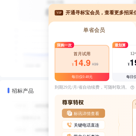
开通寻标宝会员，查看更多招采
VIP
单省会员
限购一次
最划算
1
首月试用
1
14.9
¥39
¥
¥
每日仅0.48元
每日仅
到期29元/月/省自动续费，可随时取消。
招标产品
标讯详情查看
关键电话直连