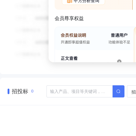
甲方分析查询
会员尊享权益
招投标
招
0