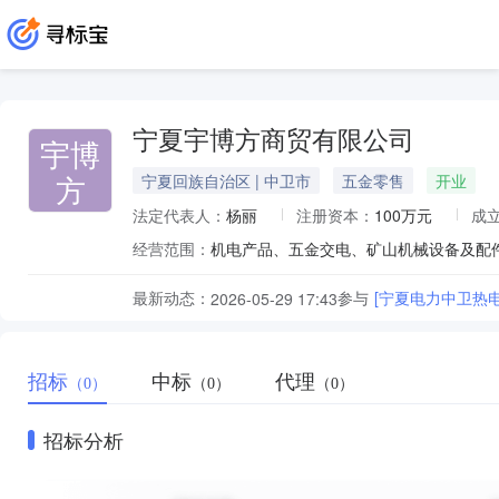
宁夏宇博方商贸有限公司
宇博
方
宁夏回族自治区 | 中卫市
五金零售
开业
法定代表人：
杨丽
注册资本：
100万元
成
经营范围：
最新动态：
参与
[宁夏电力中卫热
2026-05-29 17:43
招标
中标
代理
（0）
（0）
（0）
招标分析