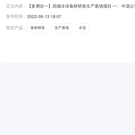
【多测合一】高端冷冻食材研发生产基地项目-一、中选公
正文内容：
直接选取二、委托单位联系方式项目委托单位四川天合堂食品股
发布时间：
2022-09-13 18:07
15:37:34四、中标须知请于自本公告发布起三日内
平台，所发布信息的真
相关产品：
食材研发
生产基地
冷冻