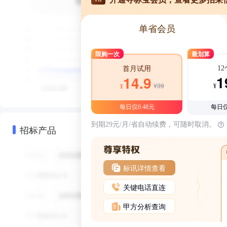
单省会员
限购一次
最划算
1
首月试用
1
14.9
¥39
¥
¥
每日仅0.48元
每日仅
到期29元/月/省自动续费，可随时取消。
招标产品
标讯详情查看
关键电话直连
甲方分析查询