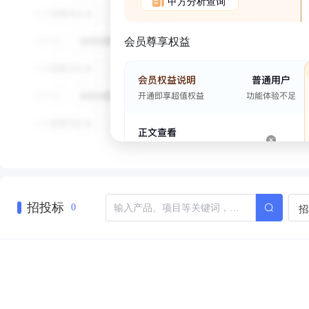
甲方分析查询
会员尊享权益
招投标
招
0