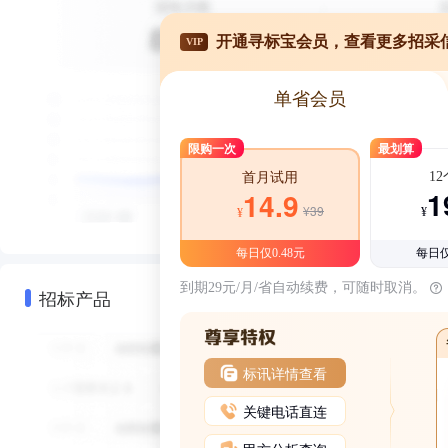
开通寻标宝会员，查看更多招采
VIP
单省会员
限购一次
最划算
1
首月试用
1
14.9
¥39
¥
¥
每日仅0.48元
每日仅
到期29元/月/省自动续费，可随时取消。
招标产品
标讯详情查看
关键电话直连