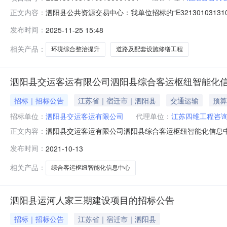
泗阳县公共资源交易中心：我单位招标的“E321301031
正文内容：
司，在中标通知书发放之后，无正当理由不与招标人订立合
发布时间：
2025-11-25 15:48
相关产品：
环境综合整治提升
道路及配套设施修缮工程
泗阳县交运客运有限公司泗阳县综合客运枢纽智能化
招标｜招标公告
江苏省｜宿迁市｜泗阳县
交通运输
预算
招标单位：
泗阳县交运客运有限公司
代理单位：
江苏四维工程咨
泗阳县交运客运有限公司泗阳县综合客运枢纽智能化信息
正文内容：
设备/计算机设备及软件/计算机网络设备/终端接入设备采购单
发布时间：
2021-10-13
年10月20日每日上午:8:00至12:00下午:14:0
相关产品：
综合客运枢纽智能化信息中心
泗阳县运河人家三期建设项目的招标公告
招标｜招标公告
江苏省｜宿迁市｜泗阳县