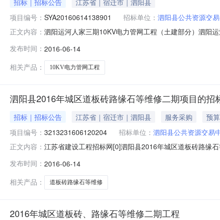
招标｜招标公告
江苏省｜宿迁市｜泗阳县
项目编号：
SYA20160614138901
招标单位：
泗阳县公共资源交易
泗阳运河人家三期10KV电力管网工程（土建部分）泗阳运河人
正文内容：
电力管网工程（土建部分）已经批准建设，建设资金来源为
发布时间：
2016-06-14
人家小区内。1.2工程规模：泗阳运河人家三期10KV电
1.
相关产品：
10KV电力管网工程
泗阳县2016年城区道板砖路缘石等维修二期项目的招
招标｜招标公告
江苏省｜宿迁市｜泗阳县
服务采购
预算
项目编号：
3213231606120204
招标单位：
泗阳县公共资源交易
江苏省建设工程招标网[0]泗阳县2016年城区道板砖路缘石
正文内容：
号3213231606120204-BD-001;标段名称
发布时间：
2016-06-14
申请人可申请的最多标段数报名地点公告发布日期计划开工时
相关产品：
道板砖路缘石等维修
2016年城区道板砖、路缘石等维修二期工程