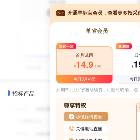
开通寻标宝会员，查看更多招采
VIP
单省会员
限购一次
最划算
1
首月试用
1
14.9
¥39
¥
¥
每日仅0.48元
每日仅
到期29元/月/省自动续费，可随时取消。
招标产品
标讯详情查看
关键电话直连