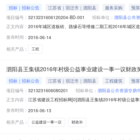
招标｜招标公告
江苏省｜宿迁市｜泗阳县
服务采购
预算
项目编号：
3213231606120204-BD-001
招标单位：
泗阳县公共
2016年城区道板砖、路缘石等维修二期工程2016年城区道板
正文内容：
维修二期工程已经批准建，建设资金来源为国有资金，现已
发布时间：
2016-06-14
模：泗阳城区主次干道人行道板砖、路缘石维修以及井盖维修
相关产品：
工程
泗阳县王集镇2016年村级公益事业建设一事一议财政
招标｜招标公告
江苏省｜宿迁市｜泗阳县
工程建筑
预算
项目编号：
3213231606080201
招标单位：
泗阳县公共资源交易
江苏省建设工程招标网[0]泗阳县王集镇2016年村级公益事
正文内容：
事一议财政奖补项目标段编号3213231606080201
发布时间：
2016-06-13
所须资金来源工程地点工程规模标段具体信息申请人可申请
相关产品：
公益建设一事一议
财政补