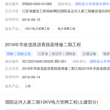
项目编号：
SYA201606141389
招标单位：
泗阳县公共资源交易中
江苏省建设工程招标网[0]泗阳县运河人家三期建设项目的招标公
正文内容：
运河人家三期10KV电力管网工程（土建部分）;招标人
发布时间：
2016-06-15
告发布日期计划开工时间计划竣工时间公告开始时间2016
相关产品：
10KV电力管网工程
电力管网工程
2016年市政道路沥青路面维修二期工程
招标｜招标公告
江苏省｜宿迁市｜泗阳县
交通运输
预算
项目编号：
3213231606120205-BD-001
招标单位：
泗阳县公共
2016年市政道路沥青路面维修二期工程2016年市政道路沥青
正文内容：
已经批准建，建设资金来源为国有资金，现已落实，项目已具
发布时间：
2016-06-14
政道路沥青路面维修二期工程，工程总投资约220万。1.
相关产品：
工程
泗阳运河人家三期10KV电力管网工程(土建部分)