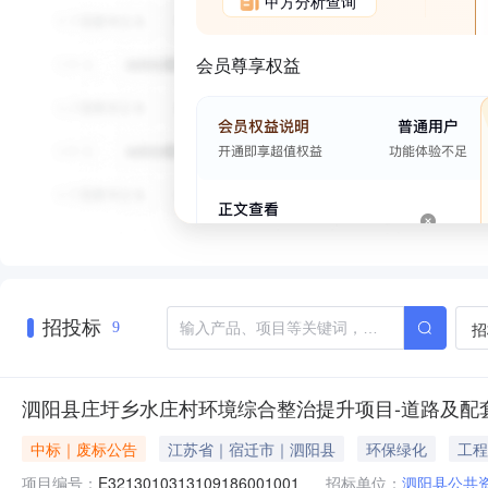
甲方分析查询
会员尊享权益
招投标
招
9
泗阳县庄圩乡水庄村环境综合整治提升项目-道路及配
中标｜废标公告
江苏省｜宿迁市｜泗阳县
环保绿化
工程
项目编号：
E3213010313109186001001
招标单位：
泗阳县公共