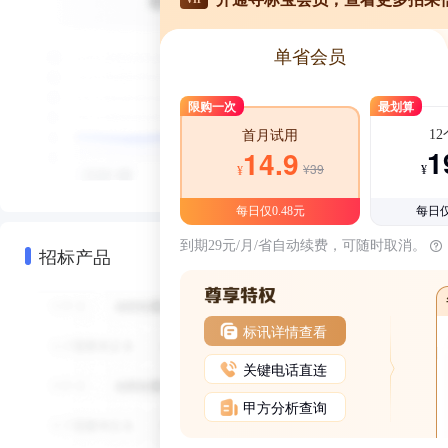
单省会员
限购一次
最划算
1
首月试用
1
14.9
¥39
¥
¥
每日仅0.48元
每日仅
到期29元/月/省自动续费，可随时取消。
招标产品
标讯详情查看
关键电话直连
甲方分析查询