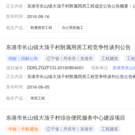
东港市长山镇大顶子村附属用房工程成交公告公告概要：公
正文内容：
位东港市长山镇大顶子村村民委员会行政区域东港市公告时间20
发布时间：
2016-08-16
小组成员名单及单一来源采购人员名单王伟东、张延全、毕洪杰
相关产品：
附属用房工程
办公用房施工
东港市长山镇大顶子村附属用房工程竞争性谈判公告
招标｜招标公告
辽宁省｜丹东市｜东港市
工程建筑
工程
项目编号：
DDKLZGZFCG-20160804001
招标单位：
东港市长山
东港市长山镇大顶子村附属用房工程竞争性谈判公告公告概
正文内容：
采购单位东港市长山镇大顶子村村民委员会行政区域东港市公
发布时间：
2016-08-05
公楼5楼）获取谈判文件的时间2016年08月05日08:30至
相关产品：
用房工程
东港市长山镇大顶子村综合便民服务中心建设项目
中标｜中标通知
辽宁省｜丹东市｜东港市
工程建筑