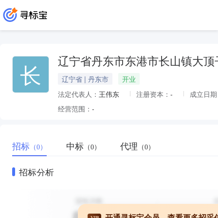
辽宁省丹东市东港市长山镇大顶
长
辽宁省 | 丹东市
开业
法定代表人：
王伟东
注册资本：
-
成立日期
经营范围：
-
招标
中标
代理
（0）
（0）
（0）
招标分析
开通寻标宝会员，查看更多招采
VIP