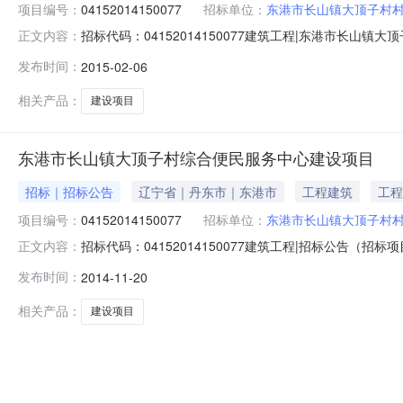
项目编号：
04152014150077
招标单位：
东港市长山镇大顶子村
招标代码：04152014150077建筑工程|东港市长
正文内容：
示已生效，招标人依据《中华人民共和国招标投标法》及
发布时间：
2015-02-06
目的监督部门反映，联系方式请查询首页‘各市监管网’。
人：东港市长山镇大顶子村村
相关产品：
建设项目
东港市长山镇大顶子村综合便民服务中心建设项目
招标｜招标公告
辽宁省｜丹东市｜东港市
工程建筑
工程
项目编号：
04152014150077
招标单位：
东港市长山镇大顶子村
招标代码：04152014150077建筑工程|招标公告（招
正文内容：
【2014】72号文件批准建设，项目业主为东港市长山
发布时间：
2014-11-20
核准意见（丹招核准字[2014]07052号）对该项目的施
相关产品：
建设项目