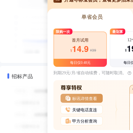
单省会员
限购一次
最划算
1
首月试用
1
14.9
¥39
¥
¥
每日仅0.48元
每日仅
到期29元/月/省自动续费，可随时取消。
招标产品
标讯详情查看
关键电话直连
甲方分析查询