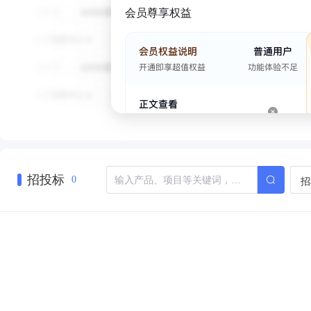
会员尊享权益
招投标
招
0