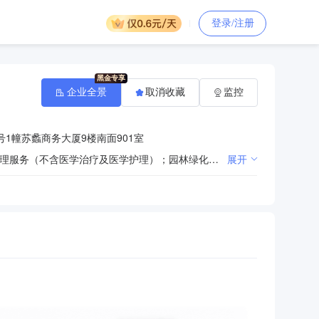
登录/注册
企业全景
取消收藏
监控
号1幢苏蠡商务大厦9楼南面901室
物业管理；停车场经营；餐饮管理；会务服务；展览展示服务；家政服务；保洁服务；房产中介服务；护理服务（不含医学治疗及医学护理）；园林绿化工程、消防工程、水电工程的施工及设备维护；汽车租赁服务；销售：五金、建材、劳保用品、日用百货、办公用品、安防设备。（依法须经批准的项目，经相关部门批准后方可开展经营活动） 许可项目：城市生活垃圾经营性服务；城市配送运输服务（不含危险货物）（依法须经批准的项目，经相关部门批准后方可开展经营活动，具体经营项目以审批结果为准） 一般项目：食用农产品批发；食品销售（仅销售预包装食品）；新鲜水果批发；新鲜蔬菜批发；鲜肉批发；水产品批发；鲜蛋批发；初级农产品收购；食用农产品初加工（除依法须经批准的项目外，凭营业执照依法自主开展经营活动）
展开