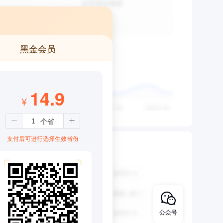
黑金会员
14.9
¥
支付后可进行选择生效省份
公众号