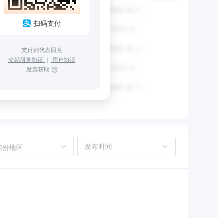
扫码支付
支付则代表同意
交易服务协议
｜
用户协议
发票获取
省份地区