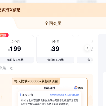
更多招采信息
全国会员
最划算
12个月
1个月
3个月
199
39
99
¥
¥
¥
每日仅0.55元
每日仅1.26元
每日仅1.08元
时取消。