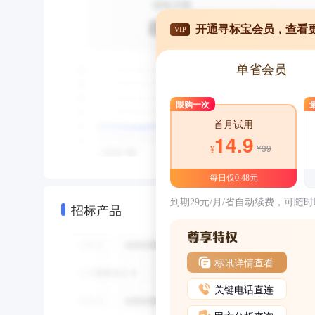
开通寻标宝会员，查看
VIP
单省会员
限购一次
首月试用
14.9
¥39
¥
每日仅0.48元
到期29元/月/省自动续费，可随
招标产品
标讯详情查看
关键电话直连