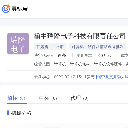
榆中瑞隆电子科技有限责任公司
瑞隆
电子
甘肃省 | 兰州市
计算机、软件及辅助设备批发
法定代表人：
白亮
注册资本：
100万元
成
经营范围：
最新动态：
参与
[榆中县贡井镇人
2026-06-12 15:11
招标
中标
代理
（0）
（0）
（0）
招标分析