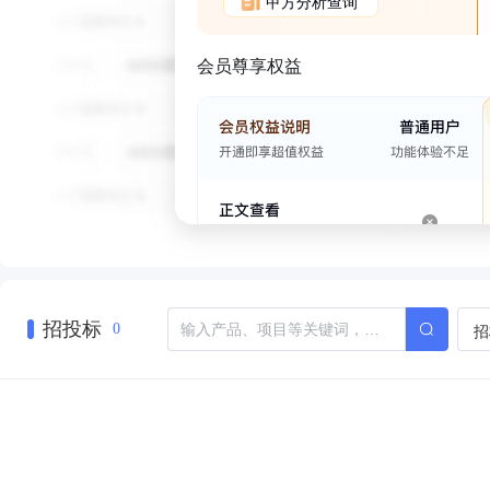
甲方分析查询
会员尊享权益
招投标
招
0