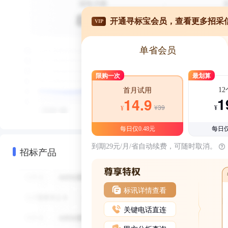
开通寻标宝会员，查看更多招采
VIP
单省会员
限购一次
最划算
1
首月试用
1
14.9
¥39
¥
¥
每日仅0.48元
每日仅
到期29元/月/省自动续费，可随时取消。
招标产品
标讯详情查看
关键电话直连