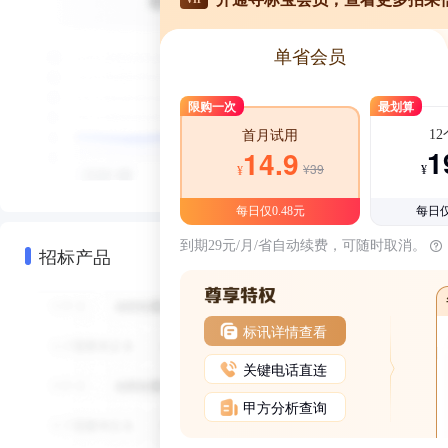
单省会员
限购一次
最划算
1
首月试用
1
14.9
¥39
¥
¥
每日仅0.48元
每日仅
到期29元/月/省自动续费，可随时取消。
招标产品
标讯详情查看
关键电话直连
甲方分析查询