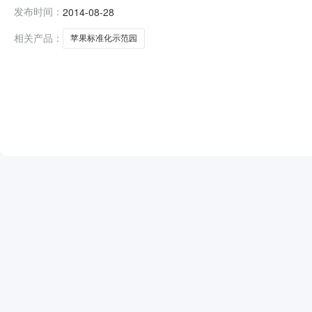
建设内容为:整修幼园300亩、建设蓄水槽100个、进
发布时间：
2014-08-28
管部门颁发的安全生产许可证，并具有类似工程施工经验
资料：单位介绍信、法人委托书、被委托人
相关产品：
苹果标准化示范园