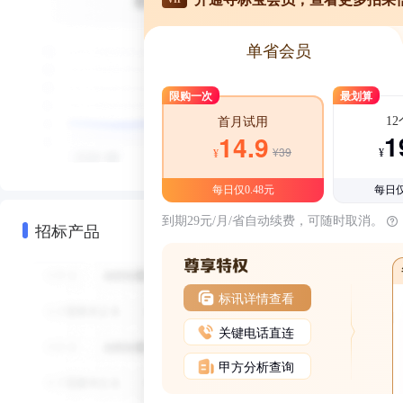
单省会员
限购一次
最划算
1
首月试用
1
14.9
¥39
¥
¥
每日仅0.48元
每日仅
到期29元/月/省自动续费，可随时取消。
招标产品
标讯详情查看
关键电话直连
甲方分析查询