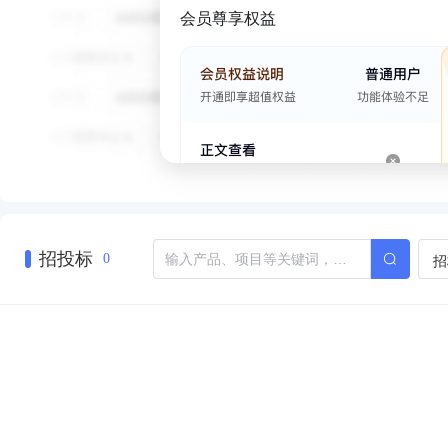
会员尊享权益
招投标
招
0