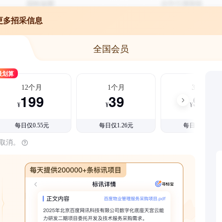
更多招采信息
全国会员
最划算
12个月
1个月
3个月
199
39
99
¥
¥
¥
每日仅0.55元
每日仅1.26元
每日仅1.08元
时取消。