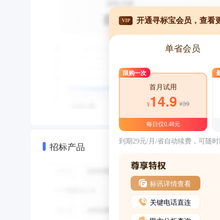
开通寻标宝会员，查看
VIP
单省会员
限购一次
首月试用
14.9
¥39
¥
每日仅0.48元
到期29元/月/省自动续费，可随
招标产品
标讯详情查看
关键电话直连