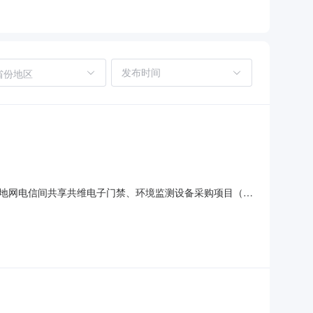
省份地区
驻地网电信间共享共维电子门禁、环境监测设备采购项目（二
-04A-2023-D-E12650）公示结束时间：2023
中标候选人基本情况中标候选人第1名：江苏申辰通信技术有