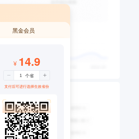
黑金会员
14.9
¥
支付后可进行选择生效省份