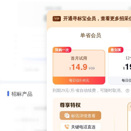
开通寻标宝会员，查看更多招采
VIP
单省会员
限购一次
最划算
1
首月试用
1
14.9
¥39
¥
¥
每日仅0.48元
每日仅
到期29元/月/省自动续费，可随时取消。
招标产品
标讯详情查看
关键电话直连