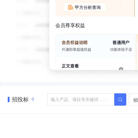
甲方分析查询
会员尊享权益
招投标
招
0