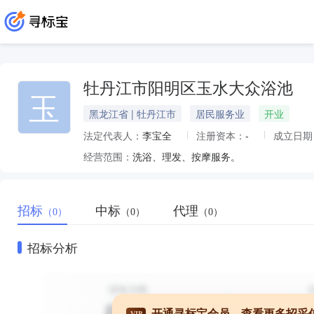
牡丹江市阳明区玉水大众浴池
玉
黑龙江省 | 牡丹江市
居民服务业
开业
法定代表人：
李宝全
注册资本：
-
成立日期
经营范围：
洗浴、理发、按摩服务。
招标
中标
代理
（0）
（0）
（0）
招标分析
开通寻标宝会员，查看更多招采
VIP