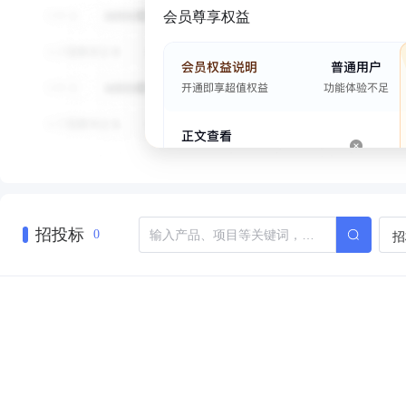
会员尊享权益
招投标
招
0