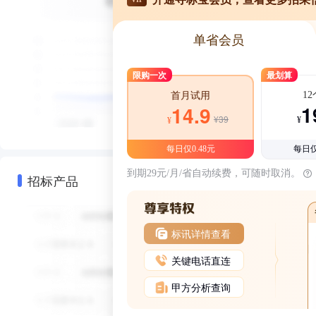
单省会员
限购一次
最划算
1
首月试用
1
14.9
¥39
¥
¥
每日仅0.48元
每日仅
到期29元/月/省自动续费，可随时取消。
招标产品
标讯详情查看
关键电话直连
甲方分析查询