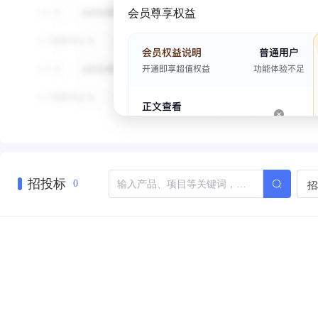
会员尊享权益
招投标
招
0