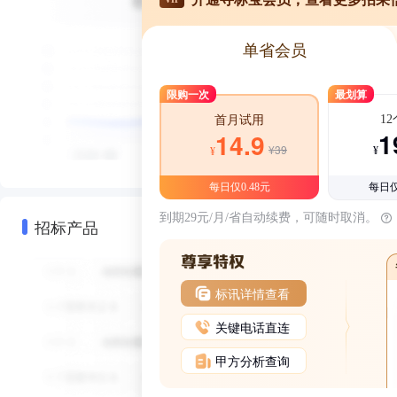
单省会员
限购一次
最划算
1
首月试用
1
14.9
¥39
¥
¥
每日仅0.48元
每日仅
到期29元/月/省自动续费，可随时取消。
招标产品
标讯详情查看
关键电话直连
甲方分析查询