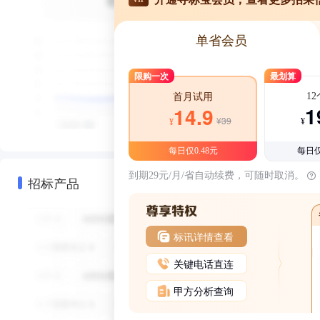
单省会员
限购一次
最划算
1
首月试用
1
14.9
¥39
¥
¥
每日仅0.48元
每日仅
到期29元/月/省自动续费，可随时取消。
招标产品
标讯详情查看
关键电话直连
甲方分析查询