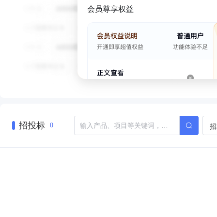
会员尊享权益
招投标
招
0