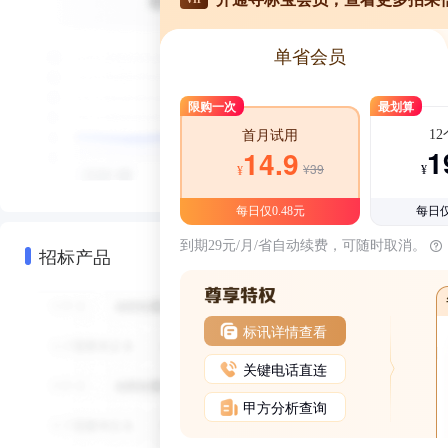
单省会员
限购一次
最划算
1
首月试用
1
14.9
¥39
¥
¥
每日仅0.48元
每日仅
到期29元/月/省自动续费，可随时取消。
招标产品
标讯详情查看
关键电话直连
甲方分析查询