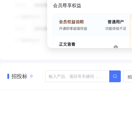
会员尊享权益
招投标
招
0