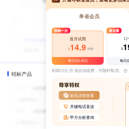
单省会员
限购一次
最划算
1
首月试用
1
14.9
¥39
¥
¥
每日仅0.48元
每日仅
到期29元/月/省自动续费，可随时取消。
招标产品
标讯详情查看
关键电话直连
甲方分析查询