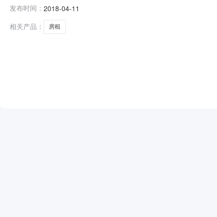
洲街上供销社）房租合同-项目评标工作已经完成，现将
发布时间：
2018-04-11
将签发中标通知书。感谢各供应商对本次招标工作的合作
相关产品：
房租