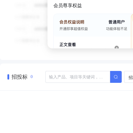
会员尊享权益
招投标
招
0