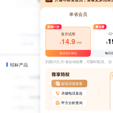
单省会员
限购一次
最划算
1
首月试用
1
14.9
¥39
¥
¥
每日仅0.48元
每日仅
到期29元/月/省自动续费，可随时取消。
招标产品
标讯详情查看
关键电话直连
甲方分析查询