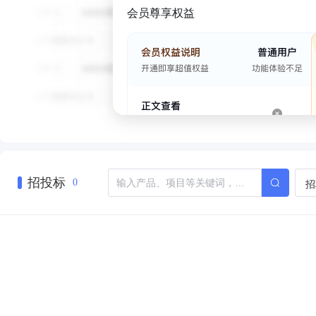
会员尊享权益
招投标
招
0