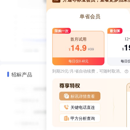
单省会员
限购一次
最划算
1
首月试用
1
14.9
¥39
¥
¥
每日仅0.48元
每日仅
到期29元/月/省自动续费，可随时取消。
招标产品
标讯详情查看
关键电话直连
甲方分析查询