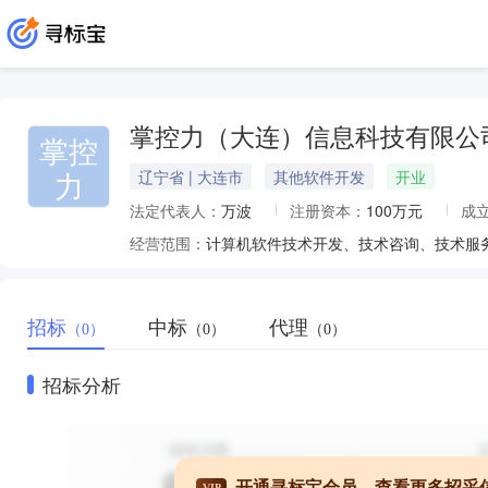
掌控力（大连）信息科技有限公
掌控
力
辽宁省 | 大连市
其他软件开发
开业
法定代表人：
万波
注册资本：
100万元
成
经营范围：
招标
中标
代理
（0）
（0）
（0）
招标分析
开通寻标宝会员，查看更多招采
VIP