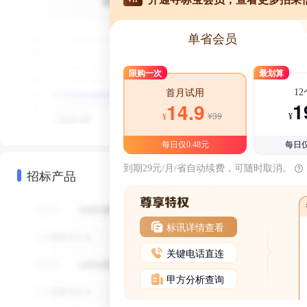
单省会员
限购一次
最划算
1
首月试用
1
14.9
¥39
¥
¥
每日仅0.48元
每日仅
到期29元/月/省自动续费，可随时取消。
招标产品
标讯详情查看
关键电话直连
甲方分析查询