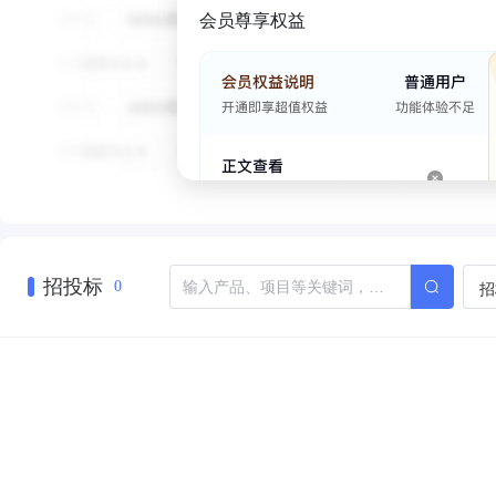
会员尊享权益
招投标
招
0