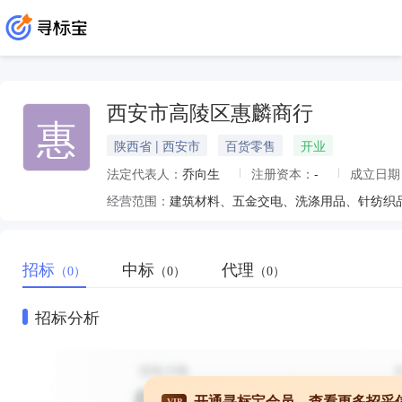
西安市高陵区惠麟商行
惠
陕西省 | 西安市
百货零售
开业
法定代表人：
乔向生
注册资本：
-
成立日期
经营范围：
招标
中标
代理
（0）
（0）
（0）
招标分析
开通寻标宝会员，查看更多招采
VIP