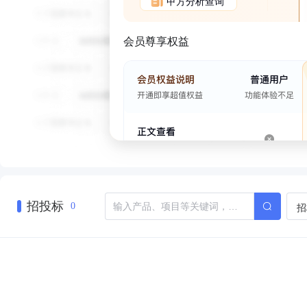
甲方分析查询
会员尊享权益
招投标
招
0