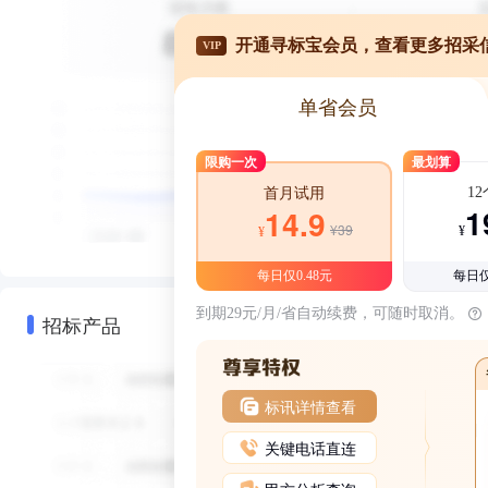
开通寻标宝会员，查看更多招采
VIP
单省会员
限购一次
最划算
1
首月试用
1
14.9
¥39
¥
¥
每日仅0.48元
每日仅
到期29元/月/省自动续费，可随时取消。
招标产品
标讯详情查看
关键电话直连