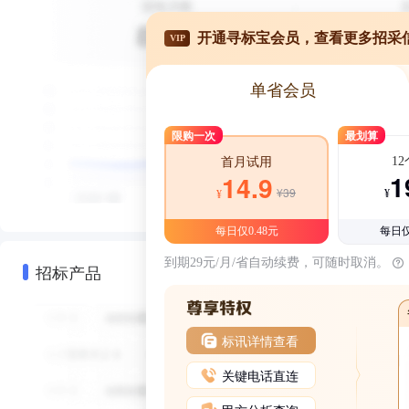
开通寻标宝会员，查看更多招采
VIP
单省会员
限购一次
最划算
1
首月试用
1
14.9
¥39
¥
¥
每日仅0.48元
每日仅
到期29元/月/省自动续费，可随时取消。
招标产品
标讯详情查看
关键电话直连