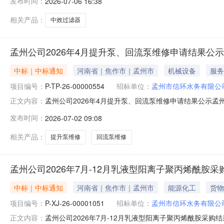
发布时间：
2026-07-06 16:38
不少于三年。制造商注册资本金不少于100万元人民币，
相关产品：
中效过滤器
孟州公司2026年4月提升泵、回流泵维修申请结果公示
中标｜中标通知
河南省｜焦作市｜孟州市
机械设备
服务
项目编号：
P-TP-26-00000554
招标单位：
孟州市信环水务有限公
孟州公司2026年4月提升泵、回流泵维修申请结果公示孟州
正文内容：
26-00000554)评审工作已结束,现对中选结果予以公示:公
发布时间：
2026-07-02 09:08
址：河南孟州市环城南路东侧中选人：南京蓝污水处理设备有
相关产品：
提升泵维修
回流泵维修
孟州公司2026年7月-12月乳液型阳离子聚丙烯酰胺
中标｜中标通知
河南省｜焦作市｜孟州市
能源化工
货物
项目编号：
P-XJ-26-00001051
招标单位：
孟州市信环水务有限公
孟州公司2026年7月-12月乳液型阳离子聚丙烯酰胺采购结
正文内容：