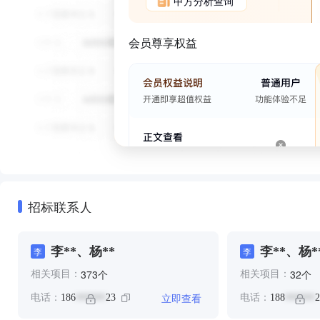
甲方分析查询
会员尊享权益
招标联系人
李**、杨**
李**、杨*
李
李
个
个
373
32
相关项目：
相关项目：
立即查看
电话：
186
23
电话：
188
2
******
******