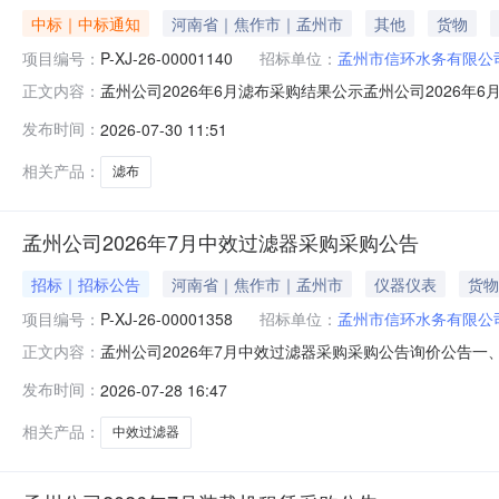
中标｜中标通知
河南省｜焦作市｜孟州市
其他
货物
项目编号：
P-XJ-26-00001140
招标单位：
孟州市信环水务有限公
孟州公司2026年6月滤布采购结果公示孟州公司2026年6月滤
正文内容：
以公示:公示时间：2026-07-30至2026-08-01
发布时间：
2026-07-30 11:51
保滤材有限公司中选人金额（元）：25800.0000元
相关产品：
滤布
孟州公司2026年7月中效过滤器采购采购公告
招标｜招标公告
河南省｜焦作市｜孟州市
仪器仪表
货物
项目编号：
P-XJ-26-00001358
招标单位：
孟州市信环水务有限公
孟州公司2026年7月中效过滤器采购采购公告询价公告一、公示时间
正文内容：
滤器采购四、询价类型：公开五、项目名称：孟州市信环
发布时间：
2026-07-28 16:47
时间不少于三年。制造商注册资本金不少于100万元人民
相关产品：
中效过滤器