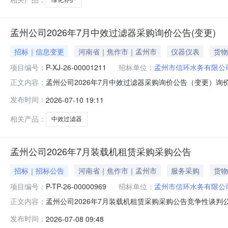
孟州公司2026年7月中效过滤器采购询价公告(变更)
招标｜信息变更
河南省｜焦作市｜孟州市
仪器仪表
货物
项目编号：
P-XJ-26-00001211
招标单位：
孟州市信环水务有限公
孟州公司2026年7月中效过滤器采购询价公告（变更）询价公
正文内容：
间：2026-07-1415:38四、组织形式：自行采购五
发布时间：
2026-07-10 19:11
询价具体规格、技术指标及售后服务要求等详见下表。序号
相关产品：
中效过滤器
孟州公司2026年7月装载机租赁采购采购公告
招标｜招标公告
河南省｜焦作市｜孟州市
服务采购
货物
项目编号：
P-TP-26-00000969
招标单位：
孟州市信环水务有限公
孟州公司2026年7月装载机租赁采购采购公告竞争性谈判公告一、公
正文内容：
装载机租赁采购三、首轮应答截止时间：2026-07-1
发布时间：
2026-07-08 09:48
1具有合法的营业执照和固定的营业场所，注册资本金不少