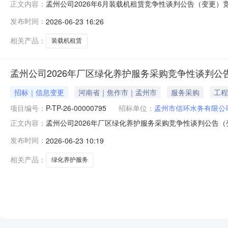
孟州公司2026年6月装载机租赁竞争性谈判公告（变更）竞争
正文内容：
答截止时间：2026-06-3011:13四、组织形式：自
发布时间：
2026-06-23 16:26
式：公开竞争性谈判具体规格、技术指标及售后服务要求等
相关产品：
装载机租赁
孟州公司2026年厂区绿化养护服务采购竞争性谈判公告
招标｜信息变更
河南省｜焦作市｜孟州市
服务采购
工程
项目编号：
P-TP-26-00000795
招标单位：
孟州市信环水务有限公
孟州公司2026年厂区绿化养护服务采购竞争性谈判公告（变更
正文内容：
采购三、首轮应答截止时间：2026-06-2616:11
发布时间：
2026-06-23 10:19
18639138823八、竞谈方式：公开竞争性谈判具体
部区域管
相关产品：
绿化养护服务