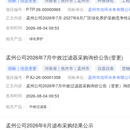
招标｜信息变更
河南省｜焦作市｜孟州市
环保绿化
工程
项目编号：
P-TP-26-00000965
招标单位：
孟州市信环水务有限公
孟州公司2026年7月-2027年6月厂区绿化养护采购竞争性
正文内容：
月-2027年6月厂区绿化养护采购三、首轮应答截止时间：
发布时间：
2026-08-04 09:53
执行人联系方式：18639138823八、竞谈方式：公
相关产品：
绿化养护
孟州公司2026年7月中效过滤器采购询价公告(变更)
招标｜信息变更
河南省｜焦作市｜孟州市
仪器仪表
货物
项目编号：
P-XJ-26-00001358
招标单位：
孟州市信环水务有限公
孟州公司2026年7月中效过滤器采购询价公告（变更）询价公
正文内容：
间：2026-08-1115:41四、组织形式：自行采购五
发布时间：
2026-08-04 09:53
询价具体规格、技术指标及售后服务要求等详见下表。序号
相关产品：
中效过滤器
孟州公司2026年6月滤布采购结果公示