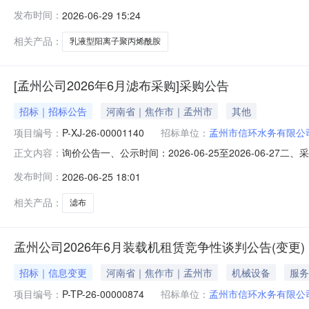
丙烯酰胺采购(询价编号:P-XJ-26-00001051)评审工
发布时间：
2026-06-29 15:24
电话：18639138823联系地址：河南孟州市环城南路东
相关产品：
乳液型阳离子聚丙烯酰胺
[孟州公司2026年6月滤布采购]采购公告
招标｜招标公告
河南省｜焦作市｜孟州市
其他
项目编号：
P-XJ-26-00001140
招标单位：
孟州市信环水务有限公
询价公告一、公示时间：2026-06-25至2026-06-2
正文内容：
信环水务有限公司六、项目地点：孟州市环城南路东段七、
发布时间：
2026-06-25 18:01
民币，贸易商注册资本金不少于100万元人民币。2、制
相关产品：
滤布
孟州公司2026年6月装载机租赁竞争性谈判公告(变更)
招标｜信息变更
河南省｜焦作市｜孟州市
机械设备
服务
项目编号：
P-TP-26-00000874
招标单位：
孟州市信环水务有限公