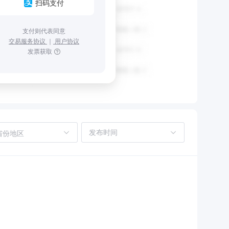
扫码支付
支付则代表同意
交易服务协议
｜
用户协议
发票获取
省份地区