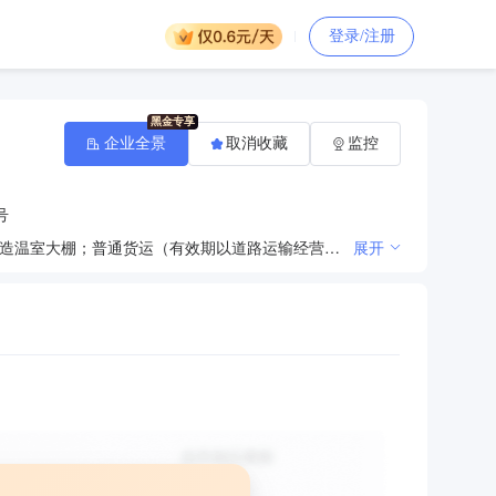
登录/注册
企业全景
取消收藏
监控
号
种植植物种苗、苗木、切花；销售本公司产品（以上凭许可证经营，有效期限以许可证为准）；设计、建造温室大棚；普通货运（有效期以道路运输经营许可证为准）；进出口业务（不含分销业务）；批发、零售：建材、非专控农副产品、化工产品（不含危险品）；食品加工（凭许可证经营）；房地产开发；房屋建筑工程、建筑装饰工程、环保工程、园林绿化工程、市政工程（凭资质证经营）；木材的加工销售。（依法须经批准的项目，经相关部门批准后方可开展经营活动）。
展开