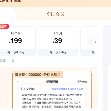
全国会员
最划算
12个月
1个月
3个月
199
39
99
¥
¥
¥
每日仅0.55元
每日仅1.26元
每日仅1.08元
时取消。