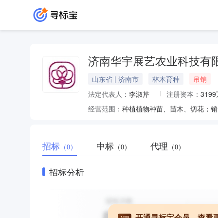
济南华宇展艺农业科技有
山东省 | 济南市
林木育种
吊销
法定代表人：
李淑芹
注册资本：
319
经营范围：
招标
中标
代理
（0）
（0）
（0）
招标分析
开通寻标宝会员，查看
VIP