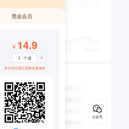
黑金会员
14.9
¥
支付后可进行选择生效省份
公众号