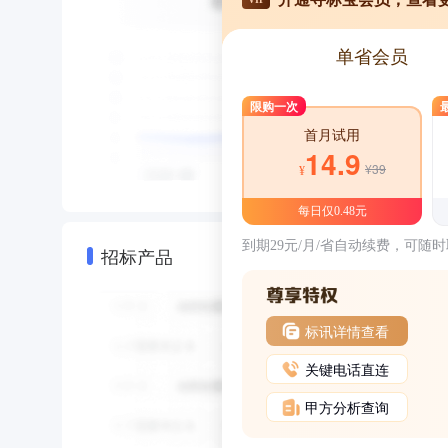
单省会员
限购一次
首月试用
14.9
¥39
¥
每日仅0.48元
到期29元/月/省自动续费，可随
招标产品
标讯详情查看
关键电话直连
甲方分析查询