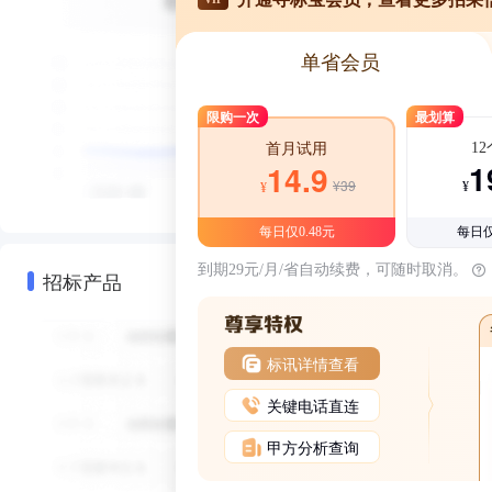
单省会员
限购一次
最划算
1
首月试用
1
14.9
¥39
¥
¥
每日仅0.48元
每日仅
到期29元/月/省自动续费，可随时取消。
招标产品
标讯详情查看
关键电话直连
甲方分析查询