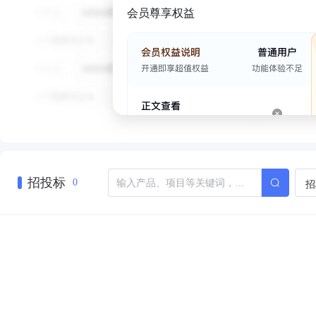
会员尊享权益
招投标
招
0