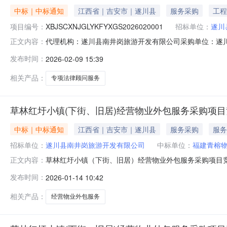
中标｜中标通知
江西省｜吉安市｜遂川县
服务采购
工程
项目编号：
XBJSCXNJGLYKFYXGS2026020001
招标单位：
遂川
代理机构：遂川县南井岗旅游开发有限公司采购单位：遂川县南井岗旅
正文内容：
址：江西省/吉安市/遂川县详细地址：草林红圩小镇对供应商
发布时间：
2026-02-09 15:39
民币根据竞标文件中的综合评分标准，北京观韬（南昌）律
相关产品：
专项法律顾问服务
草林红圩小镇(下街、旧居)经营物业外包服务采购项
中标｜中标通知
江西省｜吉安市｜遂川县
服务采购
服务
招标单位：
遂川县南井岗旅游开发有限公司
中标单位：
福建青榕
草林红圩小镇（下街、旧居）经营物业外包服务采购项目
正文内容：
街、旧居）经营物业外包服务采购项目中，以所采购单位：遂
发布时间：
2026-01-14 10:42
相关产品：
经营物业外包服务