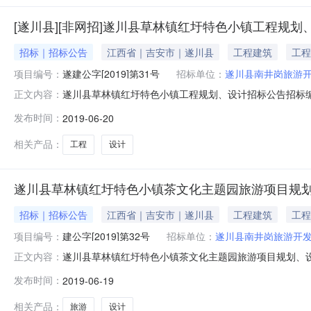
[遂川县][非网招]遂川县草林镇红圩特色小镇工程规划
招标｜招标公告
江西省｜吉安市｜遂川县
工程建筑
工程
项目编号：
遂建公字[2019]第31号
招标单位：
遂川县南井岗旅游
遂川县草林镇红圩特色小镇工程规划、设计招标公告招标编
正文内容：
【2018】95号立项，招标公告、招标文件已由遂川县
发布时间：
2019-06-20
二、项目名称：遂川县草林镇红圩特色小镇工程规划、设计
与茶文化景观轴、圩文化主题街区、原乡
相关产品：
工程
设计
遂川县草林镇红圩特色小镇茶文化主题园旅游项目规
招标｜招标公告
江西省｜吉安市｜遂川县
工程建筑
工程
项目编号：
建公字[2019]第32号
招标单位：
遂川县南井岗旅游开
遂川县草林镇红圩特色小镇茶文化主题园旅游项目规划、设
正文内容：
件，由县发改委以遂发改审批字【2018】95号立项，
发布时间：
2019-06-19
县南井岗旅游开发有限公司；二、项目名称：遂川县草林
题园旅游项目规划用地面积约190亩
相关产品：
旅游
设计