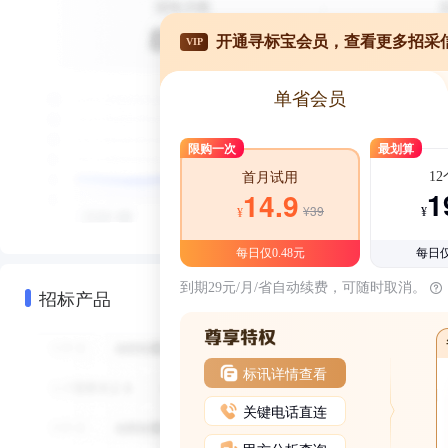
开通寻标宝会员，查看更多招采
VIP
单省会员
限购一次
最划算
1
首月试用
1
14.9
¥39
¥
¥
每日仅0.48元
每日仅
到期29元/月/省自动续费，可随时取消。
招标产品
标讯详情查看
关键电话直连