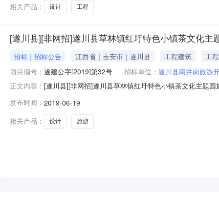
与茶文化景观轴、圩文化主题街区、原乡
相关产品：
设计
工程
[遂川县][非网招]遂川县草林镇红圩特色小镇茶文化
招标｜招标公告
江西省｜吉安市｜遂川县
工程建筑
工程
项目编号：
遂建公字[2019]第32号
招标单位：
遂川县南井岗旅游
[遂川县][非网招]遂川县草林镇红圩特色小镇茶文化主题园
正文内容：
字[2019]第32号遂川县草林镇红圩特色小镇茶文化主
发布时间：
2019-06-19
房和城乡建设局备案，现就该项目进行公开招标，发布招
游项目规划、设计
相关产品：
设计
旅游
NEW
HOT
5折起