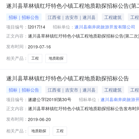
遂川县草林镇红圩特色小镇工程地质勘探招标公告(第二
招标｜招标公告
江西省｜吉安市｜遂川县
工程建筑
工程
项目编号：
[2017]14
招标单位：
遂川县南井岗旅游开发有限公司
遂川县草林镇红圩特色小镇工程地质勘探招标公告(第二次)
正文内容：
审批字【2018】95号立项，招标公告、招标文件已由
发布时间：
2019-07-16
司；二、项目名称：遂川县草林镇红圩特色小镇工程地质勘
化与茶文化景观轴、圩文化主
相关产品：
工程
地质勘探
遂川县草林镇红圩特色小镇工程地质勘探招标公告
招标｜招标公告
江西省｜吉安市｜遂川县
工程建筑
工程
项目编号：
遂建公字[2019]第30号
招标单位：
遂川县南井岗旅游
遂川县草林镇红圩特色小镇工程地质勘探招标公告发布时间：
正文内容：
江西方正工程监理造价咨询有限...招标地区：江西省招标产
发布时间：
2019-06-20
已具备招标条件，由县发改委遂发改审批字【2018】9
单位：遂川县南
相关产品：
地质勘探
工程