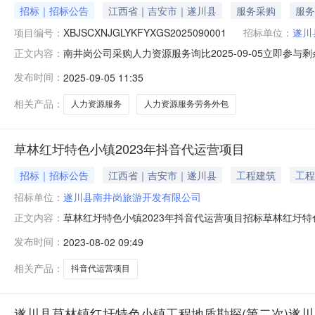
招标｜招标公告
江西省｜吉安市｜遂川县
服务采购
服务
项目编号：
XBJSCXNJGLYKFYXGS2025090001
招标单位：
遂川
南井岗公司采购人力资源服务询比2025-09-05立即参与剩
正文内容：
间：2025-09-1223:59收货地址：江西省/吉安市
发布时间：
2025-09-05 11:35
用费：50.00元大写：伍拾元整平台服务费：查看计算
相关产品：
人力资源服务
人力资源服务劳务外包
草林红圩特色小镇2023年抖音代运营项目
招标｜招标公告
江西省｜吉安市｜遂川县
工程建筑
工程
招标单位：
遂川县南井岗旅游开发有限公司
草林红圩特色小镇2023年抖音代运营项目招标草林红圩特色小镇2
正文内容：
0323:59:59开标时间：2023-08-0400:00:
发布时间：
2023-08-02 09:49
订之日起算。主要内容为草林红圩特色小镇抖音号2023年
相关产品：
抖音代运营项目
遂川县草林镇红圩特色小镇工程地质勘探(第二次)遂川