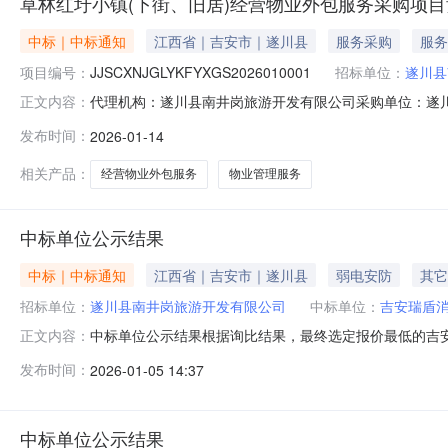
草林红圩小镇(下街、旧居)经营物业外包服务采购项
中标｜中标通知
江西省｜吉安市｜遂川县
服务采购
服务
项目编号：
JJSCXNJGLYKFYXGS2026010001
招标单位：
遂川县
代理机构：遂川县南井岗旅游开发有限公司采购单位：遂川县南井岗旅
正文内容：
址：江西省/吉安市/遂川县详细地址：江西省吉安市遂川
发布时间：
2026-01-14
服务竞价1.00元--对供应商要求报价要求：保证金：2000
相关产品：
经营物业外包服务
物业管理服务
中标单位公示结果
中标｜中标通知
江西省｜吉安市｜遂川县
弱电安防
其它
招标单位：
遂川县南井岗旅游开发有限公司
中标单位：
吉安瑞盾
中标单位公示结果根据询比结果，最终选定报价最低的吉安瑞
正文内容：
发布时间：
2026-01-05 14:37
中标单位公示结果