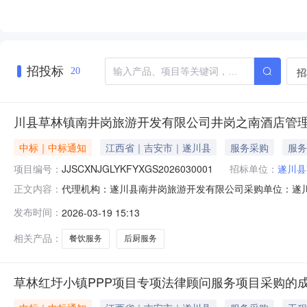
招投标
招
20
川县草林镇南井岗旅游开发有限公司井岗之南酒店管
中标｜中标通知
江西省｜吉安市｜遂川县
服务采购
服务
项目编号：
JJSCXNJGLYKFYXGS2026030001
招标单位：
遂川县
代理机构：遂川县南井岗旅游开发有限公司采购单位：遂川县南井岗旅
正文内容：
址：江西省/吉安市/遂川县详细地址：草林镇沿河路品目
发布时间：
2026-03-19 15:13
餐饮服务采购项目1.00项--对供应商要求报价要求：保证金：
相关产品：
餐饮服务
后厨服务
草林红圩小镇PPP项目专项法律顾问服务项目采购的