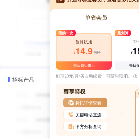
单省会员
限购一次
最划算
1
首月试用
1
14.9
¥39
¥
¥
每日仅0.48元
每日仅
到期29元/月/省自动续费，可随时取消。
招标产品
标讯详情查看
关键电话直连
甲方分析查询