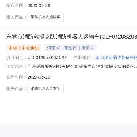
东莞市公安消防支队行政区域深圳市公告时间2020年05月2
发布时间：
2020-05-26
耀东、周俊、张涛总中标金额￥19.800000万元（人民币
相关产品：
消防机器人运输车
东莞市消防救援支队消防机器人运输车(CLF0120SZ03
中标｜中标通知
河南省｜南阳市｜唐河县
项目编号：
CLF0120SZ03ZC27
招标单位：
南阳瑞安消防装备有
广东采联采购科技有限公司受东莞市消防救援支队的委托，于2
正文内容：
标结果公告如下：一、采购项目编号：CLF0120SZ03Z
发布时间：
2020-05-26
中标供应商名称：镇江开宇机械设备有限公司法人代表：胡
相关产品：
消防机器人运输车