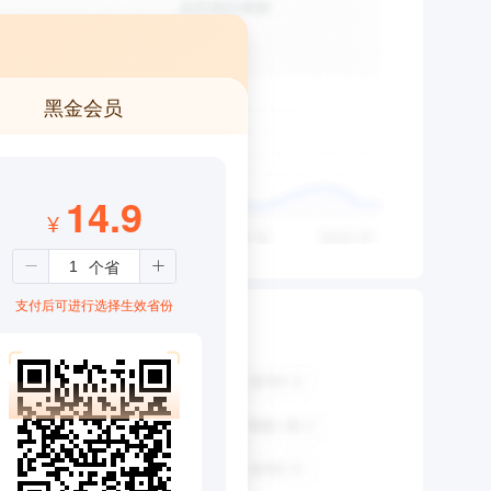
黑金会员
14.9
¥
支付后可进行选择生效省份