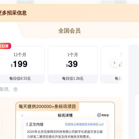
更多招采信息
全国会员
最划算
12个月
1个月
3个月
199
39
99
¥
¥
¥
每日仅0.55元
每日仅1.26元
每日仅1.08元
时取消。