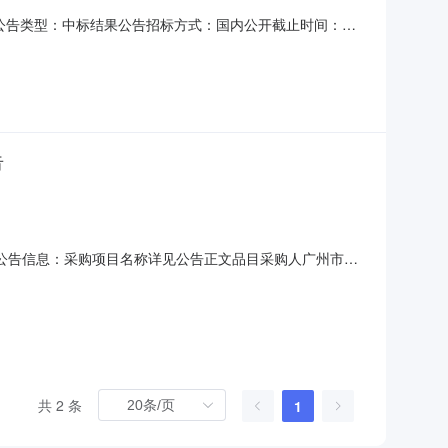
项目编号：公告类型：中标结果公告招标方式：国内公开截止时间：招
编号：GZJLCG-GZHD-20151025A）的中标公告
LCG-GZHD-2015102
告
概要：公告信息：采购项目名称详见公告正文品目采购人广州市花
公告正文评标委员会成员名单详见公告正文总中标金额详见公告
地址详见公告正文采购人联系方式详见公告正文代理机构名
共 2 条
1