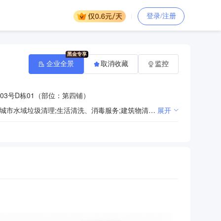
登录/注册
企业全景
取消收藏
监控
03号D栋01（部位：第四铺）
房屋租赁;防虫灭鼠服务;家庭服务;市政设施管理;城乡市容管理;建筑物自来水系统安装服务;公厕保洁服务;城市水域垃圾清理;生活清洗、消毒服务;建筑物清洁服务;绿化管理、养护、病虫防治服务;建筑物排水系统安装服务;机械设备专业清洗服务;餐饮管理;园林绿化工程服务;家用电子产品修理;日用电器修理;护理服务（不涉及提供住宿、医疗诊断、治疗及康复服务）;消防设施设备维修、保养;停车场经营;企业管理服务（涉及许可经营项目的除外）;其他办公设备维修;物业管理;
展开