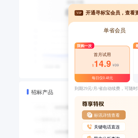
开通寻标宝会员，查看
VIP
单省会员
限购一次
首月试用
14.9
¥39
¥
每日仅0.48元
到期29元/月/省自动续费，可随
招标产品
标讯详情查看
关键电话直连