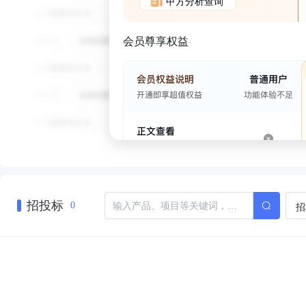
甲方分析查询
会员尊享权益
招投标
招
0