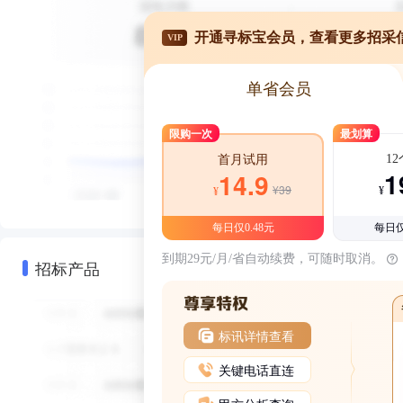
开通寻标宝会员，查看更多招采
VIP
单省会员
限购一次
最划算
1
首月试用
1
14.9
¥39
¥
¥
每日仅0.48元
每日仅
到期29元/月/省自动续费，可随时取消。
招标产品
标讯详情查看
关键电话直连