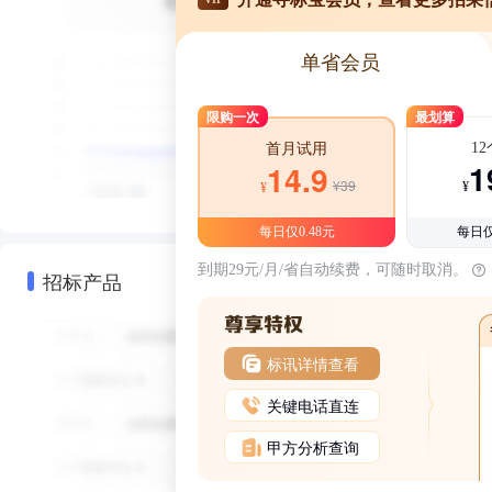
单省会员
限购一次
最划算
1
首月试用
1
14.9
¥39
¥
¥
每日仅0.48元
每日仅
到期29元/月/省自动续费，可随时取消。
招标产品
标讯详情查看
关键电话直连
甲方分析查询