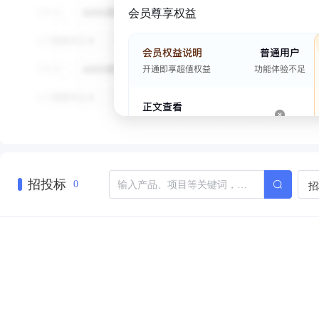
会员尊享权益
招投标
招
0