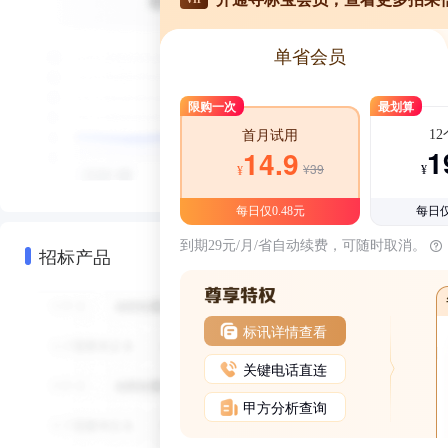
单省会员
限购一次
最划算
1
首月试用
1
14.9
¥39
¥
¥
每日仅0.48元
每日仅
到期29元/月/省自动续费，可随时取消。
招标产品
标讯详情查看
关键电话直连
甲方分析查询