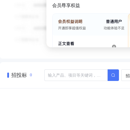
会员尊享权益
招投标
招
0