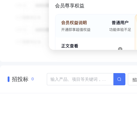
会员尊享权益
招投标
招
0