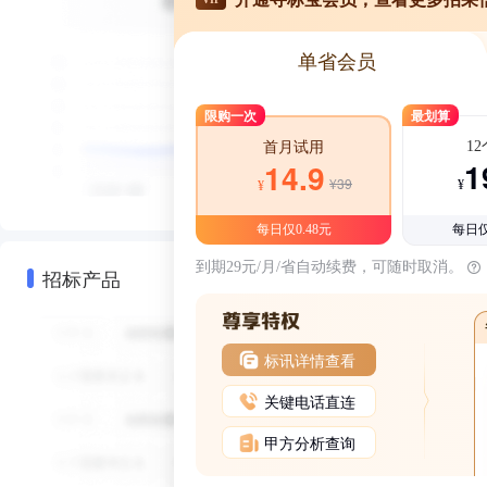
单省会员
限购一次
最划算
1
首月试用
1
14.9
¥39
¥
¥
每日仅0.48元
每日仅
到期29元/月/省自动续费，可随时取消。
招标产品
标讯详情查看
关键电话直连
甲方分析查询