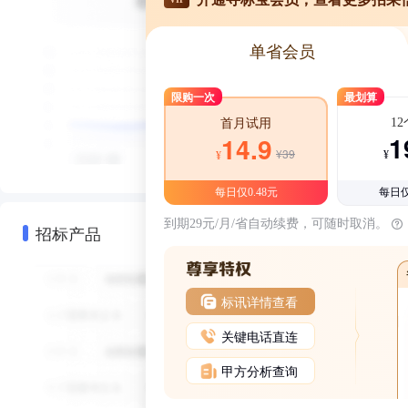
单省会员
限购一次
最划算
1
首月试用
1
14.9
¥39
¥
¥
每日仅0.48元
每日仅
到期29元/月/省自动续费，可随时取消。
招标产品
标讯详情查看
关键电话直连
甲方分析查询