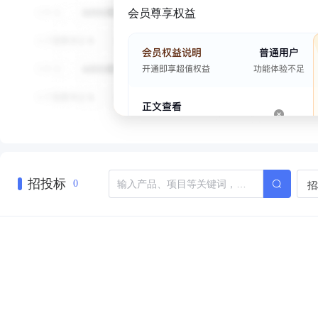
会员尊享权益
招投标
招
0