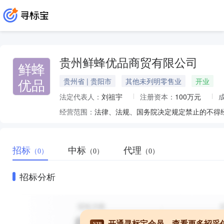
贵州鲜蜂优品商贸有限公司
鲜蜂
优品
贵州省 | 贵阳市
其他未列明零售业
开业
法定代表人：
刘祖宇
注册资本：
100万元
经营范围：
招标
中标
代理
（0）
（0）
（0）
招标分析
开通寻标宝会员，查看更多招采
VIP