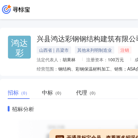
兴县鸿达彩钢钢结构建筑有限公
鸿达
彩
山西省 | 吕梁市
其他未列明制造业
注销
法定代表人：
胡果林
注册资本：
100万元
经营范围：
招标
中标
代理
（0）
（0）
（0）
招标分析
开通寻标宝会员，查看更多招采
VIP