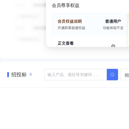
会员尊享权益
招投标
招
0