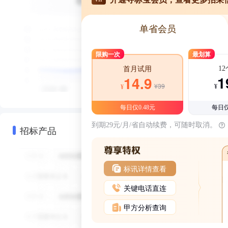
单省会员
限购一次
最划算
1
首月试用
1
14.9
¥39
¥
¥
每日仅0.48元
每日仅
到期29元/月/省自动续费，可随时取消。
招标产品
标讯详情查看
关键电话直连
甲方分析查询