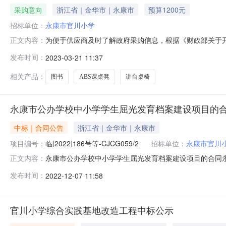
采购意向
浙江省｜金华市｜永康市
预算1200元
招标单位：
永康市官川小学
为便于供应商及时了解政府采购信息，根据《财政部关于开展
正文内容：
开如下：序号采购项目名称采购需求概况预算金额（元）预计采购时
发布时间：
2023-03-21 11:37
12002023年04月本次公开的采购意向是本单位政府
相关产品：
图书
ABS课桌凳
讲台桌椅
永康市公办学校中小学学生屈光发育档案建设项目的
中标｜合同公告
浙江省｜金华市｜永康市
项目编号：
临[2022]186号等-CJCG059/2
招标单位：
永康市官川
永康市公办学校中小学学生屈光发育档案建设项目的合同
正文内容：
项目编号临[2022]186号等-CJCG059/2采购
发布时间：
2022-12-07 11:58
华市创佳工程项目管理有限公司地址：联系人：非委托采购不显
金华市永康
官川小学综合实践基地改造工程中标公示