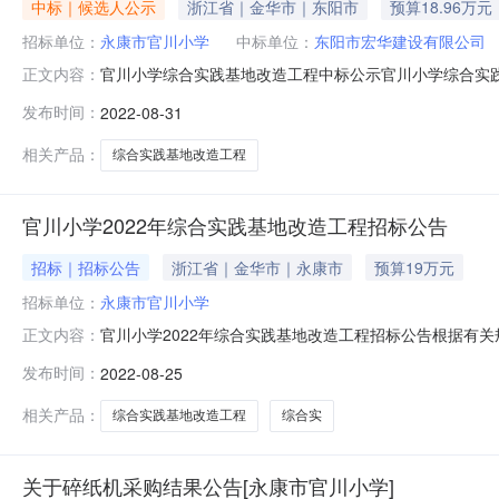
中标｜候选人公示
浙江省｜金华市｜东阳市
预算18.96万元
招标单位：
永康市官川小学
中标单位：
东阳市宏华建设有限公司
官川小学综合实践基地改造工程中标公示官川小学综合实
正文内容：
标人：永康市官川小学三、工程建设内容：永康市官川小学
发布时间：
2022-08-31
189616元五、评标办法：合理低价法六、开标时间：202
学吕金耀应余月吕子雀
相关产品：
综合实践基地改造工程
官川小学2022年综合实践基地改造工程招标公告
招标｜招标公告
浙江省｜金华市｜永康市
预算19万元
招标单位：
永康市官川小学
官川小学2022年综合实践基地改造工程招标公告根据有
正文内容：
川小学2022年综合实践基地改造工程，约5亩劳动综合
发布时间：
2022-08-25
工程施工总承包叁级及以上资质。项目负责人资质要求：
五、报名时间：2022年8月25
相关产品：
综合实践基地改造工程
综合实
关于碎纸机采购结果公告[永康市官川小学]