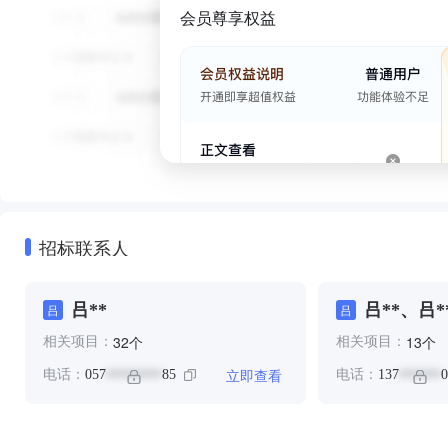
会员尊享权益
招标联系人
吕**
吕**、吕*
吕
吕
个
个
32
13
相关项目：
相关项目：
立即查看
电话：
057
85
电话：
137
0
********
******