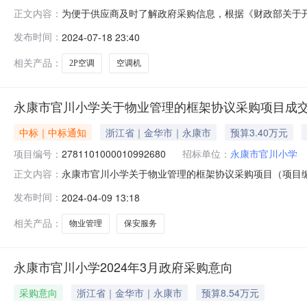
为便于供应商及时了解政府采购信息，根据《财政部关于开展
正文内容：
开如下：采购单位永康市官川小学采购项目名称2P空调采购品
发布时间：
2024-07-18 23:40
业预留落实政府采购政策功能情况联系人吕金耀联系电话0579-
相关产品：
2P空调
空调机
永康市官川小学关于物业管理的框架协议采购项目成
中标｜中标通知
浙江省｜金华市｜永康市
预算3.40万元
项目编号：
2781101000010992680
招标单位：
永康市官川小学
永康市官川小学关于物业管理的框架协议采购项目（项目编号:
正文内容：
管理的框架协议采购项目项目编号:2781101000010992
发布时间：
2024-04-09 13:18
34000.02[2024]581号51200.0项目所在行政区划
相关产品：
物业管理
保安服务
永康市官川小学2024年3月政府采购意向
采购意向
浙江省｜金华市｜永康市
预算8.54万元