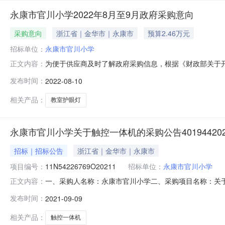
永康市官川小学2022年8月至9月政府采购意向
采购意向
浙江省｜金华市｜永康市
预算2.46万元
招标单位：
永康市官川小学
为便于供应商及时了解政府采购信息，根据《财政部关于开展
正文内容：
开如下：序号采购项目名称采购需求概况预算金额（元）预计采购
发布时间：
2022-08-10
向是本单位政府采购工作的初步安排，具体采购项目情况以相
相关产品：
教室护眼灯
永康市官川小学关于触控一体机的采购公告4019442021
招标｜招标公告
浙江省｜金华市｜永康市
项目编号：
11N54226769O20211
招标单位：
永康市官川小学
一、采购人名称：永康市官川小学二、采购项目名称：关于触控
正文内容：
川小学联系人：吕金耀联系电话：0579-89202985传
发布时间：
2021-09-09
真：0571-28215512地址：杭州市西湖区转塘科技
相关产品：
触控一体机