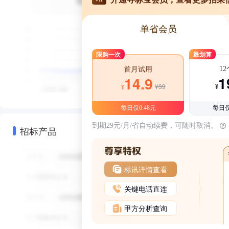
单省会员
限购一次
最划算
1
首月试用
1
14.9
¥39
¥
¥
每日仅0.48元
每日仅
到期29元/月/省自动续费，可随时取消。
招标产品
标讯详情查看
关键电话直连
甲方分析查询