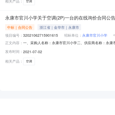
相关产品：
空调
永康市官川小学关于空调(2P)一台的在线询价合同公
中标｜合同公告
浙江省｜金华市｜永康市
项目编号：
32021062715901615
招标单位：
永康市官川小学
一、采购人名称：永康市官川小学二、供应商名称：永康市浪仕
正文内容：
同编号：2954226769O20210002六、合同内容：序号标
发布时间：
2021-07-02
基本概况：七、其它事项：/八、联系方式1、采购人名称：永
相关产品：
空调
NEW
HOT
5折起