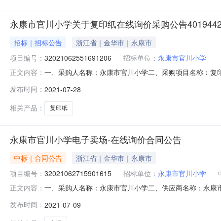
永康市官川小学关于复印纸在线询价采购公告40194420
招标｜招标公告
浙江省｜金华市｜永康市
项目编号：
32021062551691206
招标单位：
永康市官川小学
一、采购人名称：永康市官川小学二、采购项目名称：复印纸三
正文内容：
吕金耀联系电话：0579-89202985传真：/地址：永康
发布时间：
2021-07-28
28215512地址：杭州市西湖区转塘科技经济区块9号1
相关产品：
复印纸
永康市官川小学电子卖场-在线询价合同公告
中标｜合同公告
浙江省｜金华市｜永康市
项目编号：
32021062715901615
招标单位：
永康市官川小学
一、采购人名称：永康市官川小学二、供应商名称：永康市浪
正文内容：
号：2954226769O20210002六、合同内容：序号
发布时间：
2021-07-09
八、联系方式1、采购人名称：永康市官川小学联系人：吕金耀