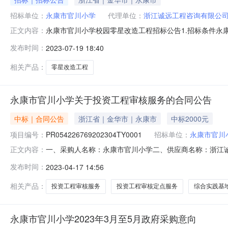
招标单位：
永康市官川小学
代理单位：
浙江诚远工程咨询有限公
永康市官川小学校园零星改造工程招标公告1.招标条件永
正文内容：
备招标条件，现对该项目的施工进行公开招标。2.项目概况与
发布时间：
2023-07-19 18:40
成该建设工程设计图纸内的一切内容。2.4计划工期：30日
建筑工程
相关产品：
零星改造工程
永康市官川小学关于投资工程审核服务的合同公告
中标｜合同公告
浙江省｜金华市｜永康市
中标2000元
项目编号：
PR054226769202304TY0001
招标单位：
永康市官川
一、采购人名称：永康市官川小学二、供应商名称：浙江
正文内容：
PR054226769202304TY0001五、合同编号：110
发布时间：
2023-04-17 14:56
点服务详见附件次12000.02000.0服务要求或标的
相关产品：
投资工程审核服务
投资工程审核定点服务
综合实践基
永康市官川小学2023年3月至5月政府采购意向