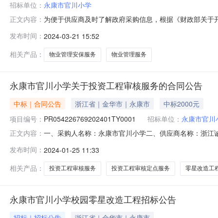
招标单位：
永康市官川小学
为便于供应商及时了解政府采购信息，根据《财政部关于开展
正文内容：
下：采购单位永康市官川小学采购项目名称关于永康市官川小
发布时间：
2024-03-21 15:52
时间2024年03月中小企业预留情况中小企业预留落实政府采购
相关产品：
物业管理安保服务
物业管理服务
永康市官川小学关于投资工程审核服务的合同公告
中标｜合同公告
浙江省｜金华市｜永康市
中标2000元
项目编号：
PR054226769202401TY0001
招标单位：
永康市官川
一、采购人名称：永康市官川小学二、供应商名称：浙江
正文内容：
PR054226769202401TY0001五、合同编号：110
发布时间：
2024-01-25 11:33
点服务详见附件项12000.02000.0服务要求或标的
相关产品：
投资工程审核服务
投资工程审核定点服务
零星改造工
永康市官川小学校园零星改造工程招标公告
招标｜招标公告
浙江省｜金华市｜永康市