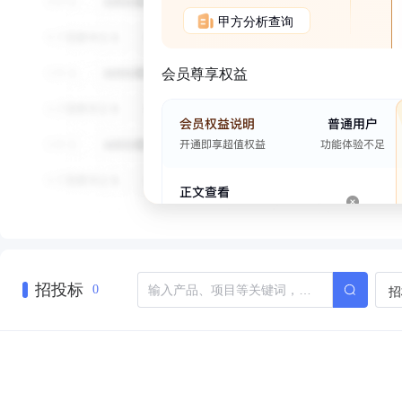
甲方分析查询
会员尊享权益
招投标
招
0