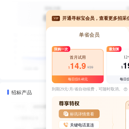
开通寻标宝会员，查看更多招采
VIP
单省会员
限购一次
最划算
1
首月试用
1
14.9
¥39
¥
¥
每日仅0.48元
每日仅
到期29元/月/省自动续费，可随时取消。
招标产品
标讯详情查看
关键电话直连