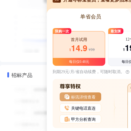
单省会员
限购一次
最划算
1
首月试用
1
14.9
¥39
¥
¥
每日仅0.48元
每日仅
到期29元/月/省自动续费，可随时取消。
招标产品
标讯详情查看
关键电话直连
甲方分析查询