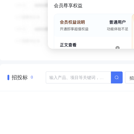
会员尊享权益
招投标
招
0