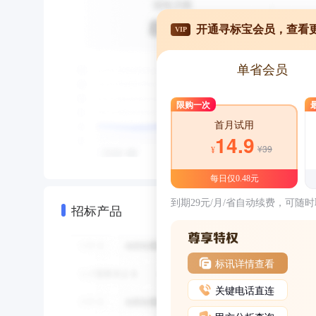
开通寻标宝会员，查看
VIP
单省会员
限购一次
首月试用
14.9
¥39
¥
每日仅0.48元
到期29元/月/省自动续费，可随
招标产品
标讯详情查看
关键电话直连