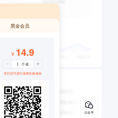
黑金会员
14.9
¥
支付后可进行选择生效省份
公众号