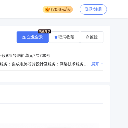
登录/注册
企业全景
取消收藏
监控
978号3栋1单元7层730号
一般项目：计算机系统服务；信息技术咨询服务；信息系统集成服务；软件外包服务；软件开发；大数据服务；集成电路芯片设计及服务；网络技术服务；科技中介服务；网络设备销售；教学专用仪器销售；照相机及器材销售；移动终端设备销售；移动通信设备销售；音响设备销售；制冷、空调设备销售；办公设备耗材销售；电子产品销售；互联网销售（除销售需要许可的商品）；网络与信息安全软件开发；销售代理；人工智能硬件销售；办公设备销售；通讯设备销售；计算机软硬件及辅助设备批发；体育用品及器材批发；文具用品批发；家用电器销售；安防设备销售；日用百货销售；教育咨询服务（不含涉许可审批的教育培训活动）；技术服务、技术开发、技术咨询、技术交流、技术转让、技术推广（除依法须经批准的项目外，凭营业执照依法自主开展经营活动）。
展开