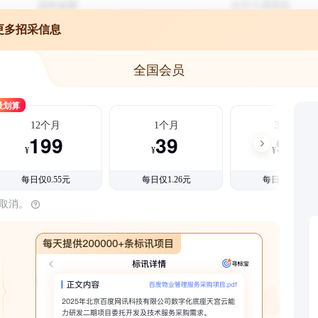
更多招采信息
全国会员
最划算
12个月
1个月
3个月
199
39
99
¥
¥
¥
每日仅0.55元
每日仅1.26元
每日仅1.08元
时取消。