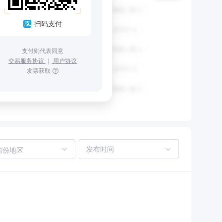
扫码支付
支付则代表同意
交易服务协议
｜
用户协议
发票获取
省份地区