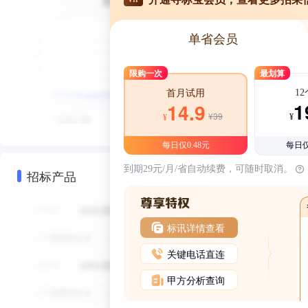
单省会员
限购一次
最划算
1
首月试用
1
14.9
¥39
¥
¥
每日仅0.48元
每日仅
到期29元/月/省自动续费，可随时取消。
招标产品
标讯详情查看
关键电话直连
甲方分析查询