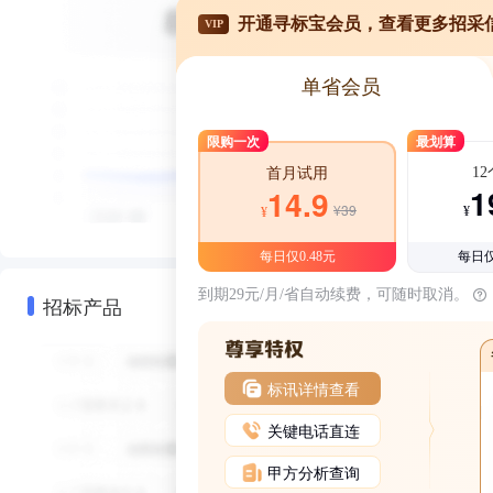
开通寻标宝会员，查看更多招采
VIP
单省会员
限购一次
最划算
1
首月试用
1
14.9
¥39
¥
¥
每日仅0.48元
每日仅
到期29元/月/省自动续费，可随时取消。
招标产品
标讯详情查看
关键电话直连
甲方分析查询