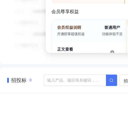
会员尊享权益
招投标
招
0