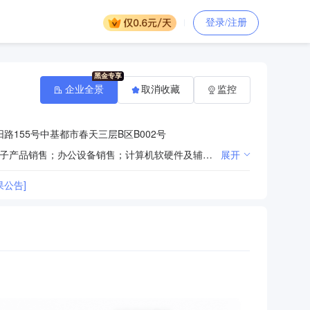
登录/注册
企业全景
取消收藏
监控
路155号中基都市春天三层B区B002号
一般项目：第一类医疗器械销售；第二类医疗器械销售；第二类医疗器械租赁；第一类医疗器械租赁；电子产品销售；办公设备销售；计算机软硬件及辅助设备零售；技术服务、技术开发、技术咨询、技术交流、技术转让、技术推广（除依法须经批准的项目外，凭营业执照依法自主开展经营活动）许可项目：第三类医疗器械经营（依法须经批准的项目，经相关部门批准后方可开展经营活动，具体经营项目以相关部门批准文件或许可证件为准）
展开
公告]