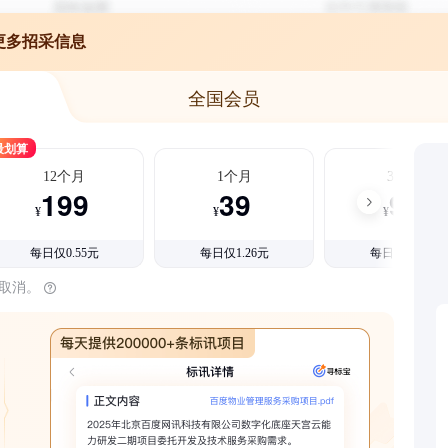
更多招采信息
全国会员
最划算
12个月
1个月
3个月
199
39
99
¥
¥
¥
每日仅0.55元
每日仅1.26元
每日仅1.08元
时取消。