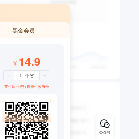
黑金会员
14.9
¥
支付后可进行选择生效省份
公众号