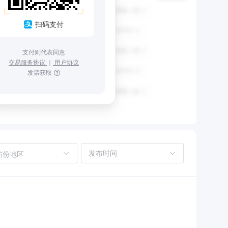
扫码支付
支付则代表同意
交易服务协议
｜
用户协议
发票获取
省份地区