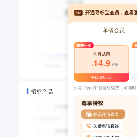
开通寻标宝会员，查看
VIP
单省会员
限购一次
首月试用
14.9
¥39
¥
每日仅0.48元
到期29元/月/省自动续费，可随
招标产品
标讯详情查看
关键电话直连