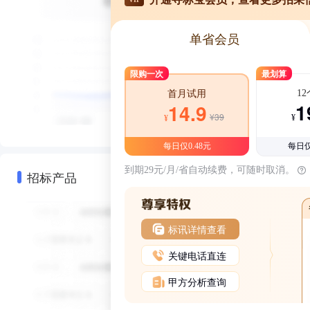
单省会员
限购一次
最划算
1
首月试用
1
14.9
¥39
¥
¥
每日仅0.48元
每日仅
到期29元/月/省自动续费，可随时取消。
招标产品
标讯详情查看
关键电话直连
甲方分析查询