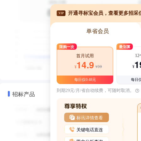
开通寻标宝会员，查看更多招采
VIP
单省会员
限购一次
最划算
1
首月试用
1
14.9
¥39
¥
¥
每日仅0.48元
每日仅
到期29元/月/省自动续费，可随时取消。
招标产品
标讯详情查看
关键电话直连