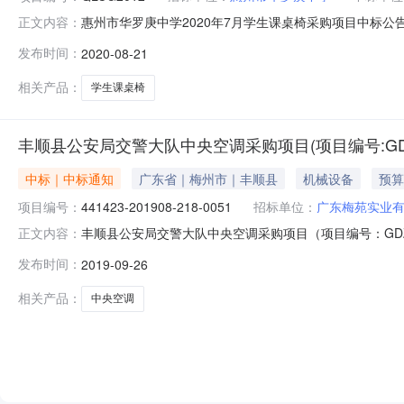
惠州市华罗庚中学2020年7月学生课桌椅采购项目中标公
正文内容：
物品采购单位惠州市华罗庚中学行政区域市辖区公告时间20
发布时间：
2020-08-21
额￥53.910000万元（人民币）联系人及联系方式：项
系
相关产品：
学生课桌椅
丰顺县公安局交警大队中央空调采购项目(项目编号:GDZQ
中标｜中标通知
广东省｜梅州市｜丰顺县
机械设备
预算
项目编号：
441423-201908-218-0051
招标单位：
广东梅苑实业
丰顺县公安局交警大队中央空调采购项目（项目编号：GDZQ20
正文内容：
441423-201908-218-0051采购品目：制冷空
发布时间：
2019-09-26
限公司受丰顺县公安局的委托，于2019年09月25日就丰顺县公
相关产品：
中央空调