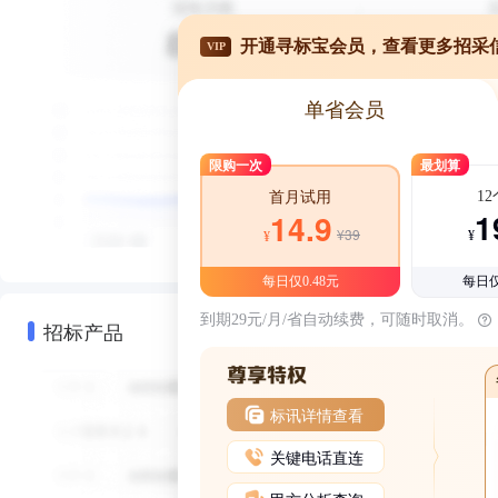
开通寻标宝会员，查看更多招采
VIP
单省会员
限购一次
最划算
1
首月试用
1
14.9
¥39
¥
¥
每日仅0.48元
每日仅
到期29元/月/省自动续费，可随时取消。
招标产品
标讯详情查看
关键电话直连