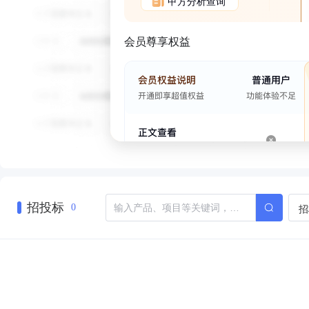
甲方分析查询
会员尊享权益
招投标
招
0