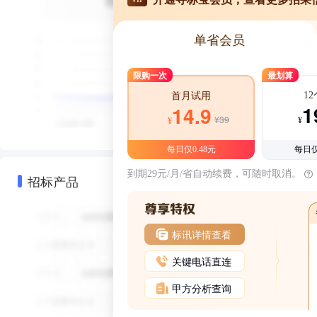
单省会员
限购一次
最划算
1
首月试用
1
14.9
¥39
¥
¥
每日仅0.48元
每日仅
到期29元/月/省自动续费，可随时取消。
招标产品
标讯详情查看
关键电话直连
甲方分析查询