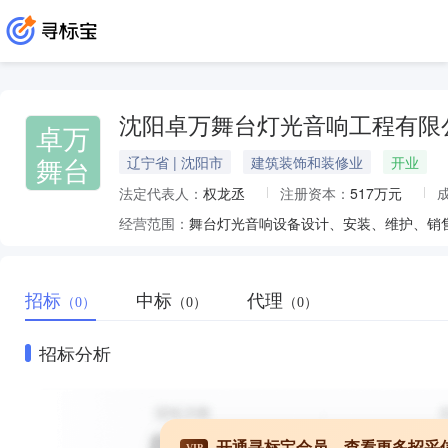
沈阳卓万舞台灯光音响工程有限
卓万
舞台
辽宁省 | 沈阳市
建筑装饰和装修业
开业
法定代表人：
权龙丞
注册资本：
517万元
经营范围：
招标
中标
代理
（0）
（0）
（0）
招标分析
开通寻标宝会员，查看更多招采
VIP