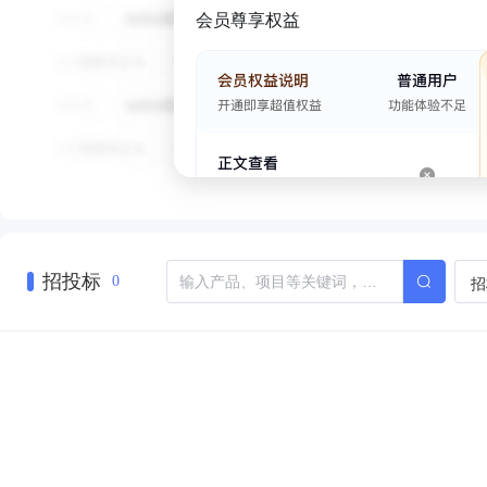
会员尊享权益
招投标
招
0